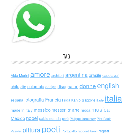
TAG
amore
argentina
brasile
capolavori
Alda Merini
architetti
english
donne
chile
colombia
disegnatori
cile
design
italia
Francia
fotografia
espana
Frida Kahlo
giappone
iliade
musica
messico
mestieri d' arte
made in italy
moda
nobel
México
pablo neruda
perù
Philippe Jaroussky
Pier Paolo
poeti
pittura
registi
Portogallo
racconti brevi
Pasolini