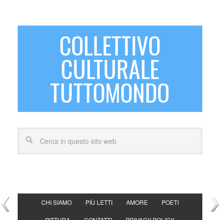
COLLETTIVO
CULTURALE
TUTTOMONDO
CHI SIAMO
PIÙ LETTI
AMORE
POETI
PITTURA
CONTATTI
PRIVACY POLICY