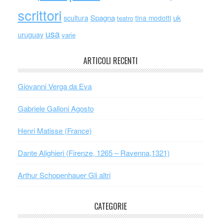
scrittori
scultura
Spagna
uk
tina modotti
teatro
usa
uruguay
varie
ARTICOLI RECENTI
Giovanni Verga da Eva
Gabriele Galloni Agosto
Henri Matisse (France)
Dante Alighieri (Firenze, 1265 – Ravenna,1321)
Arthur Schopenhauer Gli altri
CATEGORIE