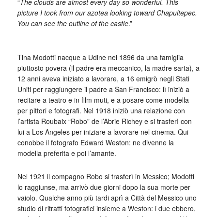
“
The clouds are almost every day so wonderful. This
picture I took from our azotea looking toward Chapultepec.
You can see the outline of the castle
.”
_
Tina Modotti nacque a Udine nel 1896 da una famiglia
piuttosto povera (il padre era meccanico, la madre sarta), a
12 anni aveva iniziato a lavorare, a 16 emigrò negli Stati
Uniti per raggiungere il padre a San Francisco: lì iniziò a
recitare a teatro e in film muti, e a posare come modella
per pittori e fotografi. Nel 1918 iniziò una relazione con
l’artista Roubaix “Robo” de l’Abrie Richey e si trasferì con
lui a Los Angeles per iniziare a lavorare nel cinema. Qui
conobbe il fotografo Edward Weston: ne divenne la
modella preferita e poi l’amante.
Nel 1921 il compagno Robo si trasferì in Messico; Modotti
lo raggiunse, ma arrivò due giorni dopo la sua morte per
vaiolo. Qualche anno più tardi aprì a Città del Messico uno
studio di ritratti fotografici insieme a Weston: i due ebbero,