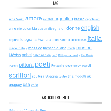
TAG
amore
argentina
brasile
capolavori
Alda Merini
architetti
english
donne
chile
colombia
disegnatori
cile
design
italia
Francia
fotografia
espana
Frida Kahlo
giappone
iliade
musica
messico
mestieri d' arte
made in italy
moda
nobel
México
pablo neruda
perù
Philippe Jaroussky
Pier Paolo
poeti
pittura
registi
Portogallo
racconti brevi
Pasolini
scrittori
scultura
Spagna
uk
tina modotti
teatro
usa
uruguay
varie
ARTICOLI RECENTI
Giovanni Verga da Eva