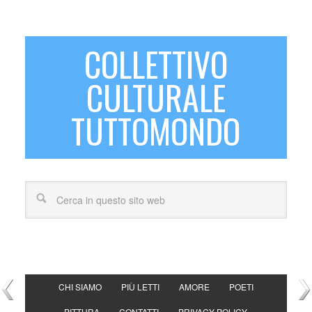
COLLETTIVO
CULTURALE
TUTTOMONDO
CHI SIAMO
PIÙ LETTI
AMORE
POETI
PITTURA
CONTATTI
PRIVACY POLICY