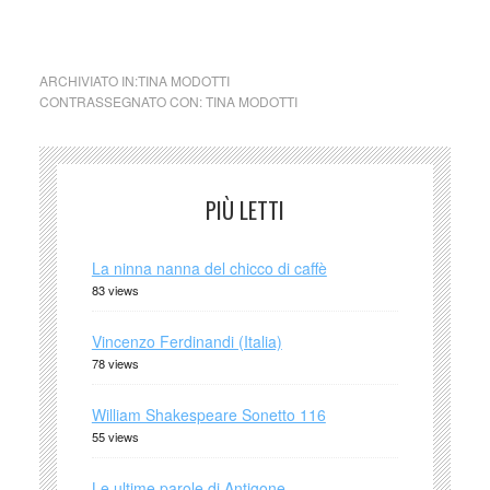
foto di Tina Modotti, Berlino, anni 30
ARCHIVIATO IN:
TINA MODOTTI
CONTRASSEGNATO CON:
TINA MODOTTI
PIÙ LETTI
La ninna nanna del chicco di caffè
83 views
Vincenzo Ferdinandi (Italia)
78 views
William Shakespeare Sonetto 116
55 views
Le ultime parole di Antigone