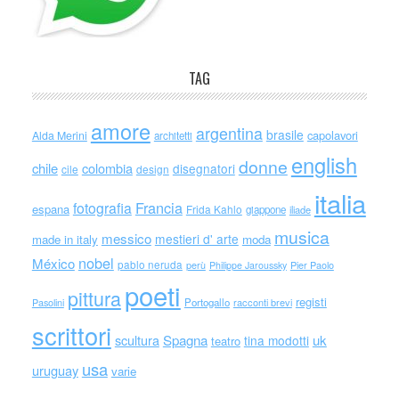
TAG
amore
argentina
brasile
capolavori
Alda Merini
architetti
english
donne
chile
colombia
disegnatori
cile
design
italia
Francia
fotografia
espana
Frida Kahlo
giappone
iliade
musica
messico
mestieri d' arte
made in italy
moda
nobel
México
pablo neruda
perù
Philippe Jaroussky
Pier Paolo
poeti
pittura
registi
Portogallo
racconti brevi
Pasolini
scrittori
scultura
Spagna
uk
tina modotti
teatro
usa
uruguay
varie