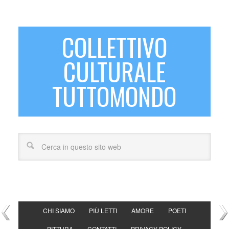
COLLETTIVO
CULTURALE
TUTTOMONDO
CHI SIAMO
PIÙ LETTI
AMORE
POETI
PITTURA
CONTATTI
PRIVACY POLICY