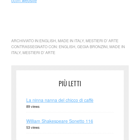
cctm.website
cctm collettivo culturale tuttomondo tessuti d’Arte – Gegia
Bronzini tessuti d’Arte – Gegia Bronzini
ARCHIVIATO IN:
ENGLISH
,
MADE IN ITALY
,
MESTIERI D' ARTE
CONTRASSEGNATO CON:
ENGLISH
,
GEGIA BRONZINI
,
MADE IN
ITALY
,
MESTIERI D' ARTE
PIÙ LETTI
La ninna nanna del chicco di caffè
89 views
William Shakespeare Sonetto 116
53 views