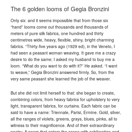
The 6 golden looms of Gegia Bronzini
Only six: and it seems impossible that from those six
“hand” looms come out thousands and thousands of
meters of pure silk fabrics, one hundred and thirty
centimetres wide, heavy, flexible, shiny, bright charming
fabrics. “Thirty-five years ago (1929 ed), in the Veneto, I
had seen a peasant woman weaving. It gave me a crazy
desire to do the same; I asked my husband to buy me a
loom. “What do you want to do with it?” He asked. “I want
to weave,” Gegia Bronzini answered firmly. So, from the
very same peasant she learned the job of the weaver.
But she did not limit herself to that: she began to create,
combining colors, from heavy fabrics for upholstery to very
light, transparent fabrics, for curtains. Each fabric can be
said to have a name: Triennale, Parisi, Ermine. Gold, silver,
all the ranges of violets, greens, grays, blues, pinks, all to
witness to their magnificence. And of their extraordinary
poetry. A poem that enters the scene with exhilaration and