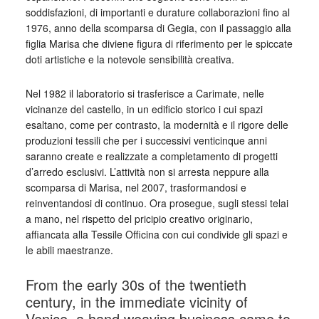
soddisfazioni, di importanti e durature collaborazioni fino al
1976, anno della scomparsa di Gegia, con il passaggio alla
figlia Marisa che diviene figura di riferimento per le spiccate
doti artistiche e la notevole sensibilità creativa.
Nel 1982 il laboratorio si trasferisce a Carimate, nelle
vicinanze del castello, in un edificio storico i cui spazi
esaltano, come per contrasto, la modernità e il rigore delle
produzioni tessili che per i successivi venticinque anni
saranno create e realizzate a completamento di progetti
d’arredo esclusivi. L’attività non si arresta neppure alla
scomparsa di Marisa, nel 2007, trasformandosi e
reinventandosi di continuo. Ora prosegue, sugli stessi telai
a mano, nel rispetto del pricipio creativo originario,
affiancata alla Tessile Officina con cui condivide gli spazi e
le abili maestranze.
From the early 30s of the twentieth
century, in the immediate vicinity of
Venice, a hand weaving business came to