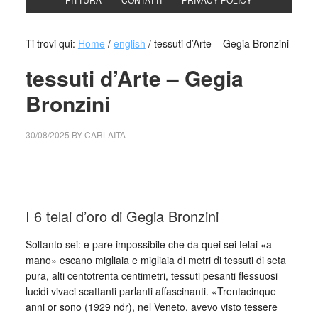
Ti trovi qui:
Home
/
english
/
tessuti d’Arte – Gegia Bronzini
tessuti d’Arte – Gegia
Bronzini
30/08/2025
BY
CARLAITA
cctm collettivo culturale tuttomondo tessuti d’Arte – Gegia
Bronzini
I 6 telai d’oro di Gegia Bronzini
Soltanto sei: e pare impossibile che da quei sei telai «a
mano» escano migliaia e migliaia di metri di tessuti di seta
pura, alti centotrenta centimetri, tessuti pesanti flessuosi
lucidi vivaci scattanti parlanti affascinanti. «Trentacinque
anni or sono (1929 ndr), nel Veneto, avevo visto tessere