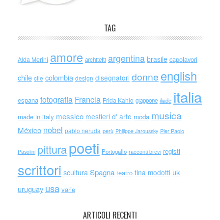
TAG
amore
argentina
brasile
capolavori
Alda Merini
architetti
english
donne
chile
colombia
disegnatori
cile
design
italia
Francia
fotografia
espana
Frida Kahlo
giappone
iliade
musica
messico
mestieri d' arte
made in italy
moda
nobel
México
pablo neruda
perù
Philippe Jaroussky
Pier Paolo
poeti
pittura
registi
Portogallo
racconti brevi
Pasolini
scrittori
scultura
Spagna
uk
tina modotti
teatro
usa
uruguay
varie
ARTICOLI RECENTI