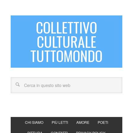
COLLETTIVO
CULTURALE
TUTTOMONDO
CHI SIAMO
PIÙ LETTI
AMORE
POETI
PITTURA
CONTATTI
PRIVACY POLICY