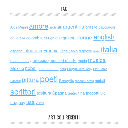
TAG
amore
argentina
brasile
capolavori
Alda Merini
architetti
english
donne
chile
colombia
disegnatori
cile
design
italia
Francia
fotografia
espana
Frida Kahlo
giappone
iliade
musica
messico
mestieri d' arte
made in italy
moda
nobel
México
pablo neruda
perù
Philippe Jaroussky
Pier Paolo
poeti
pittura
registi
Portogallo
racconti brevi
Pasolini
scrittori
scultura
Spagna
uk
tina modotti
teatro
usa
uruguay
varie
ARTICOLI RECENTI