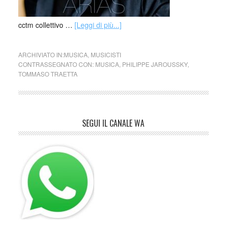
cctm collettivo …
[Leggi di più...]
ARCHIVIATO IN:
MUSICA
,
MUSICISTI
CONTRASSEGNATO CON:
MUSICA
,
PHILIPPE JAROUSSKY
,
TOMMASO TRAETTA
SEGUI IL CANALE WA