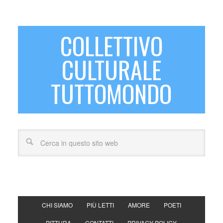
COLLETTIVO
CULTURALE
TUTTOMONDO
CHI SIAMO
PIÙ LETTI
AMORE
POETI
PITTURA
CONTATTI
PRIVACY POLICY