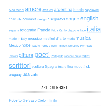
amore
argentina
brasile
capolavori
Alda Merini
architetti
english
donne
chile
colombia
disegnatori
cile
design
italia
Francia
fotografia
espana
Frida Kahlo
giappone
iliade
musica
messico
mestieri d' arte
made in italy
moda
nobel
México
pablo neruda
perù
Philippe Jaroussky
Pier Paolo
poeti
pittura
registi
Portogallo
racconti brevi
Pasolini
scrittori
scultura
Spagna
uk
tina modotti
teatro
usa
uruguay
varie
ARTICOLI RECENTI
Roberto Gervaso Cielo infinito