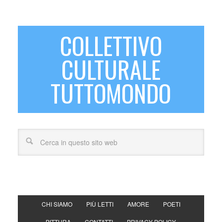
COLLETTIVO
CULTURALE
TUTTOMONDO
CHI SIAMO
PIÙ LETTI
AMORE
POETI
PITTURA
CONTATTI
PRIVACY POLICY