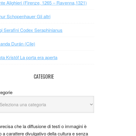
te Alighieri (Firenze, 1265 – Ravenna,1321)
hur Schopenhauer Gli altri
gi Serafini Codex Seraphinianus
nda Durán (Cile)
ta Kristóf La porta era aperta
CATEGORIE
egorie
precisa che la diffusione di testi o immagini è
o a carattere divulgativo della cultura e senza