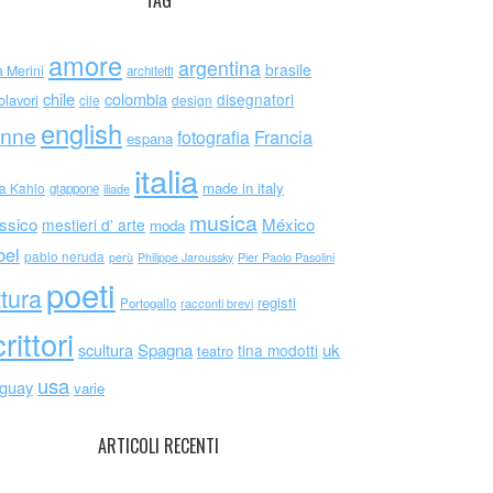
TAG
amore
argentina
brasile
a Merini
architetti
chile
colombia
disegnatori
olavori
cile
design
english
nne
Francia
fotografia
espana
italia
made in italy
da Kahlo
giappone
iliade
musica
ssico
México
mestieri d' arte
moda
bel
pablo neruda
perù
Philippe Jaroussky
Pier Paolo Pasolini
poeti
ttura
registi
Portogallo
racconti brevi
rittori
scultura
Spagna
uk
tina modotti
teatro
usa
uguay
varie
ARTICOLI RECENTI