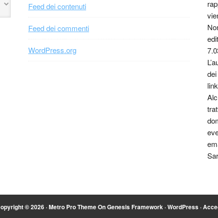
rap
Feed dei contenuti
vie
Non
Feed dei commenti
edi
WordPress.org
7.0
L’a
dei
link
Alc
tra
dom
eve
ema
Sar
opyright © 2026 ·
Metro Pro Theme
On
Genesis Framework
·
WordPress
·
Acce