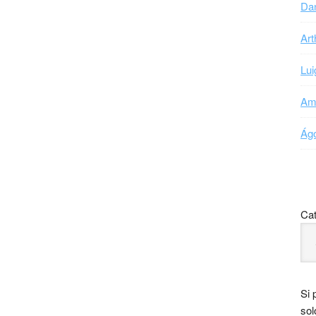
Dan
Art
Lui
Ama
Ágo
Cat
Si 
sol