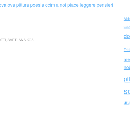
Ald
cap
do
ETI
,
SVETLANA KOA
Fri
me
no
pi
sc
ur