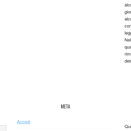
alc
gio
alc
con
leg
Nel
qua
rim
det
META
Accedi
Que