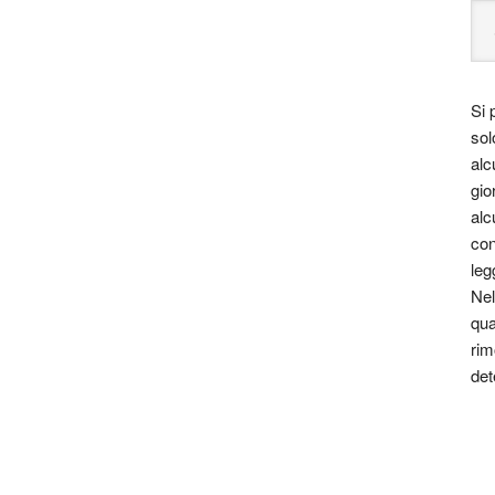
Si 
sol
alc
gio
alc
con
leg
Nel
qua
rim
det