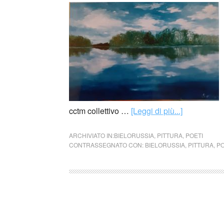
cctm collettivo …
[Leggi di più...]
ARCHIVIATO IN:
BIELORUSSIA
,
PITTURA
,
POETI
CONTRASSEGNATO CON:
BIELORUSSIA
,
PITTURA
,
PO