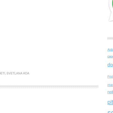
Ald
cap
do
ETI
,
SVETLANA KOA
Fri
me
no
pi
sc