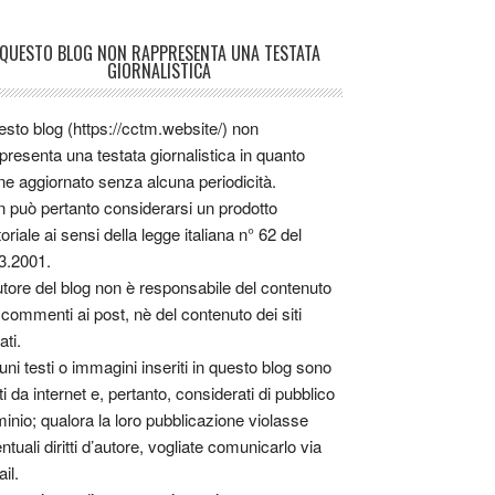
QUESTO BLOG NON RAPPRESENTA UNA TESTATA
GIORNALISTICA
sto blog (https://cctm.website/) non
presenta una testata giornalistica in quanto
ne aggiornato senza alcuna periodicità.
 può pertanto considerarsi un prodotto
toriale ai sensi della legge italiana n° 62 del
3.2001.
utore del blog non è responsabile del contenuto
 commenti ai post, nè del contenuto dei siti
ati.
uni testi o immagini inseriti in questo blog sono
tti da internet e, pertanto, considerati di pubblico
inio; qualora la loro pubblicazione violasse
ntuali diritti d’autore, vogliate comunicarlo via
il.