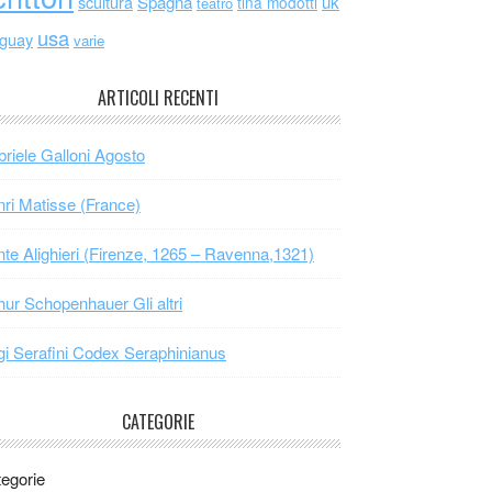
scultura
Spagna
uk
tina modotti
teatro
usa
uguay
varie
ARTICOLI RECENTI
riele Galloni Agosto
ri Matisse (France)
te Alighieri (Firenze, 1265 – Ravenna,1321)
hur Schopenhauer Gli altri
gi Serafini Codex Seraphinianus
CATEGORIE
egorie