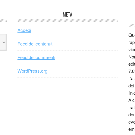
META
Accedi
Que
rap
Feed dei contenuti
vie
Non
Feed dei commenti
edi
WordPress.org
7.0
L’a
dei
link
Alc
tra
dom
eve
ema