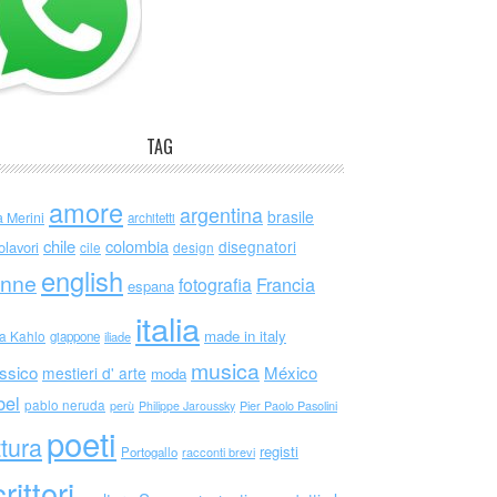
TAG
amore
argentina
brasile
a Merini
architetti
chile
colombia
disegnatori
olavori
cile
design
english
nne
Francia
fotografia
espana
italia
made in italy
da Kahlo
giappone
iliade
musica
ssico
México
mestieri d' arte
moda
bel
pablo neruda
perù
Philippe Jaroussky
Pier Paolo Pasolini
poeti
ttura
registi
Portogallo
racconti brevi
rittori