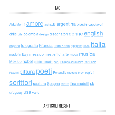
TAG
amore
argentina
brasile
capolavori
Alda Merini
architetti
english
donne
chile
colombia
disegnatori
cile
design
italia
Francia
fotografia
espana
Frida Kahlo
giappone
iliade
musica
messico
mestieri d' arte
made in italy
moda
nobel
México
pablo neruda
perù
Philippe Jaroussky
Pier Paolo
poeti
pittura
registi
Portogallo
racconti brevi
Pasolini
scrittori
scultura
Spagna
uk
tina modotti
teatro
usa
uruguay
varie
ARTICOLI RECENTI