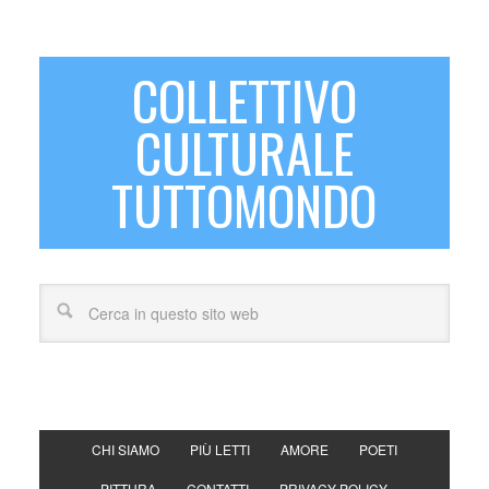
COLLETTIVO
CULTURALE
TUTTOMONDO
CHI SIAMO
PIÙ LETTI
AMORE
POETI
PITTURA
CONTATTI
PRIVACY POLICY