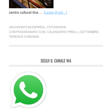
centro cultural tina …
[Leggi di più...]
ARCHIVIATO IN:
ESPAÑOL
,
FOTOGRAFIA
CONTRASSEGNATO CON:
CALENDARIO PIRELLI
,
SETTEMBRE
,
TERENCE DONOVAN
SEGUI IL CANALE WA