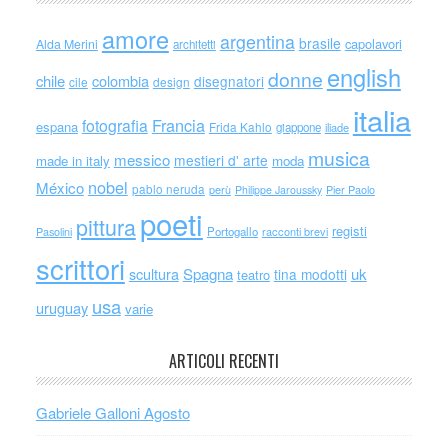
amore
argentina
brasile
capolavori
Alda Merini
architetti
english
donne
chile
colombia
disegnatori
cile
design
italia
Francia
fotografia
espana
Frida Kahlo
giappone
iliade
musica
messico
mestieri d' arte
made in italy
moda
nobel
México
pablo neruda
perù
Philippe Jaroussky
Pier Paolo
poeti
pittura
registi
Portogallo
racconti brevi
Pasolini
scrittori
scultura
Spagna
uk
tina modotti
teatro
usa
uruguay
varie
ARTICOLI RECENTI
Gabriele Galloni Agosto