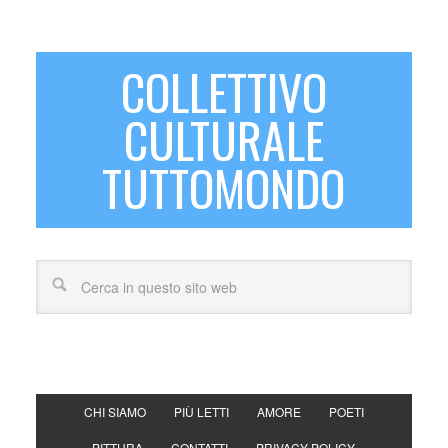
COLLETTIVO
CULTURALE
TUTTOMONDO
CHI SIAMO
PIÙ LETTI
AMORE
POETI
PITTURA
CONTATTI
PRIVACY POLICY