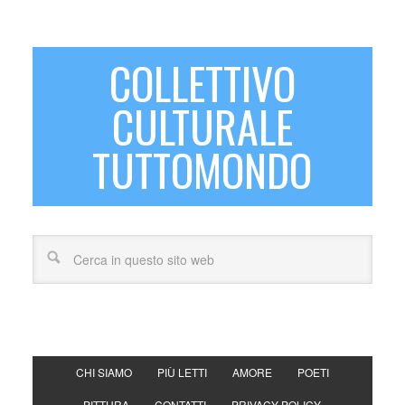
COLLETTIVO
CULTURALE
TUTTOMONDO
CHI SIAMO
PIÙ LETTI
AMORE
POETI
PITTURA
CONTATTI
PRIVACY POLICY