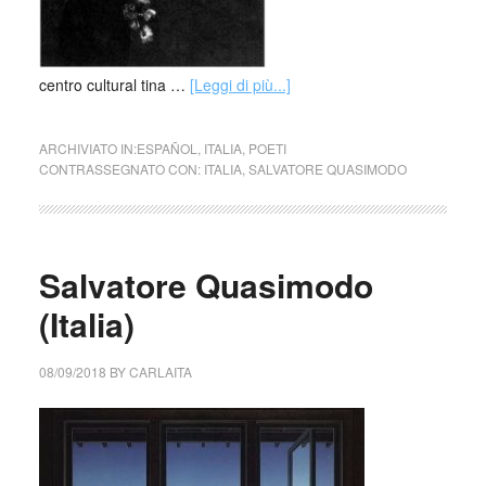
centro cultural tina …
[Leggi di più...]
ARCHIVIATO IN:
ESPAÑOL
,
ITALIA
,
POETI
CONTRASSEGNATO CON:
ITALIA
,
SALVATORE QUASIMODO
Salvatore Quasimodo
(Italia)
08/09/2018
BY
CARLAITA