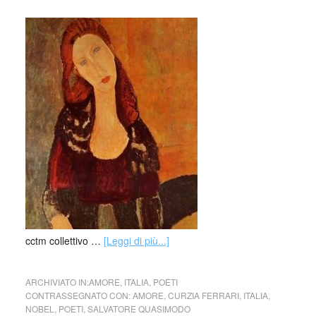
cctm collettivo …
[Leggi di più...]
ARCHIVIATO IN:
AMORE
,
ITALIA
,
POETI
CONTRASSEGNATO CON:
AMORE
,
CURZIA FERRARI
,
ITALIA
,
NOBEL
,
POETI
,
SALVATORE QUASIMODO