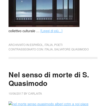
collettivo culturale …
[Leggi di più...]
ARCHIVIATO IN:
ESPAÑOL
,
ITALIA
,
POETI
CONTRASSEGNATO CON:
ITALIA
,
SALVATORE QUASIMODO
Nel senso di morte di S.
Quasimodo
10/06/2017
BY
CARLAITA