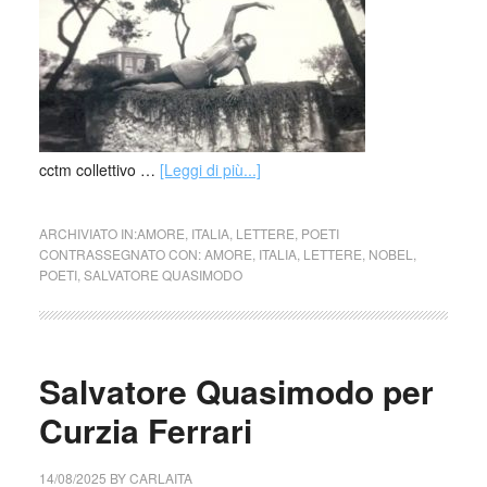
cctm collettivo …
[Leggi di più...]
ARCHIVIATO IN:
AMORE
,
ITALIA
,
LETTERE
,
POETI
CONTRASSEGNATO CON:
AMORE
,
ITALIA
,
LETTERE
,
NOBEL
,
POETI
,
SALVATORE QUASIMODO
Salvatore Quasimodo per
Curzia Ferrari
14/08/2025
BY
CARLAITA