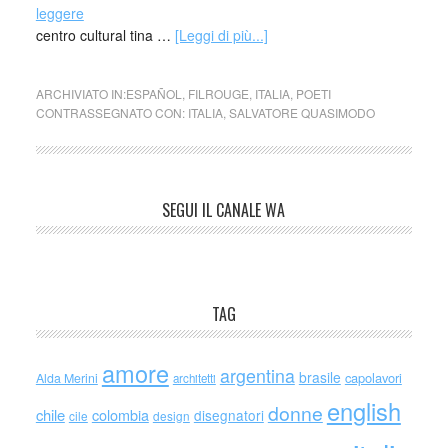
centro cultural tina …
[Leggi di più...]
ARCHIVIATO IN:
ESPAÑOL
,
FILROUGE
,
ITALIA
,
POETI
CONTRASSEGNATO CON:
ITALIA
,
SALVATORE QUASIMODO
SEGUI IL CANALE WA
TAG
amore
argentina
brasile
capolavori
Alda Merini
architetti
english
donne
chile
colombia
disegnatori
cile
design