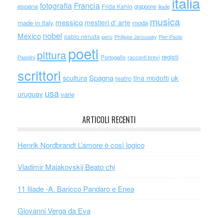
italia
Francia
fotografia
espana
Frida Kahlo
giappone
iliade
musica
messico
mestieri d' arte
made in italy
moda
nobel
México
pablo neruda
perù
Philippe Jaroussky
Pier Paolo
poeti
pittura
registi
Portogallo
racconti brevi
Pasolini
scrittori
scultura
Spagna
uk
tina modotti
teatro
usa
uruguay
varie
ARTICOLI RECENTI
Henrik Nordbrandt L’amore è così logico
Vladimir Majakovskij Beato chi
11 Iliade -A. Baricco Pandaro e Enea
Giovanni Verga da Eva