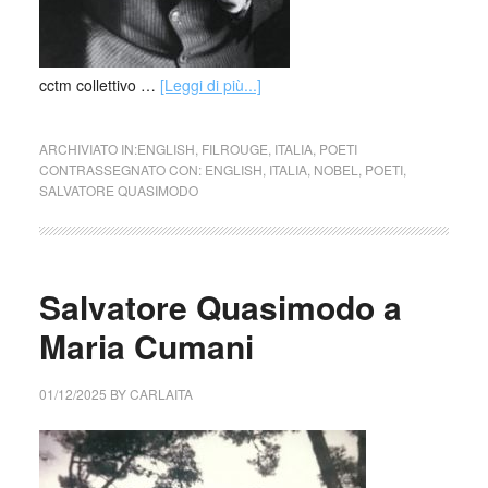
cctm collettivo …
[Leggi di più...]
ARCHIVIATO IN:
ENGLISH
,
FILROUGE
,
ITALIA
,
POETI
CONTRASSEGNATO CON:
ENGLISH
,
ITALIA
,
NOBEL
,
POETI
,
SALVATORE QUASIMODO
Salvatore Quasimodo a
Maria Cumani
01/12/2025
BY
CARLAITA