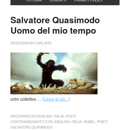
Salvatore Quasimodo
Uomo del mio tempo
29/05/2026
BY
CARLAITA
cctm collettivo …
[Leggi di più...]
ARCHIVIATO IN:
ENGLISH
,
ITALIA
,
POETI
CONTRASSEGNATO CON:
ENGLISH
,
ITALIA
,
NOBEL
,
POETI
,
SALVATORE QUASIMODO