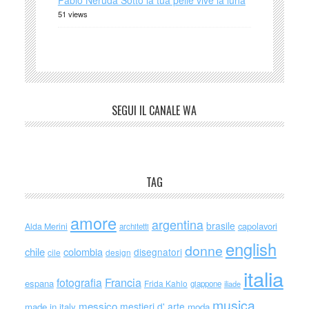
Pablo Neruda Sotto la tua pelle vive la luna
51 views
SEGUI IL CANALE WA
TAG
amore
argentina
brasile
capolavori
Alda Merini
architetti
english
donne
chile
colombia
disegnatori
cile
design
italia
Francia
fotografia
espana
Frida Kahlo
giappone
iliade
musica
messico
mestieri d' arte
made in italy
moda