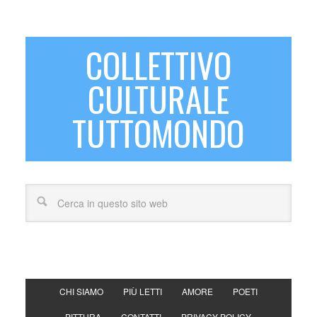
COLLETTIVO
CULTURALE
TUTTOMONDO
CHI SIAMO
PIÙ LETTI
AMORE
POETI
PITTURA
CONTATTI
PRIVACY POLICY