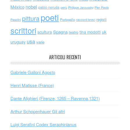
nobel
México
pablo neruda
perù
Philippe Jaroussky
Pier Paolo
poeti
pittura
registi
Portogallo
racconti brevi
Pasolini
scrittori
scultura
Spagna
uk
tina modotti
teatro
usa
uruguay
varie
ARTICOLI RECENTI
Gabriele Galloni Agosto
Henri Matisse (France)
Dante Alighieri (Firenze, 1265 – Ravenna,1321)
Arthur Schopenhauer Gli altri
Luigi Serafini Codex Seraphinianus