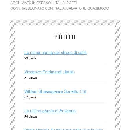
ARCHIVIATO IN:
ESPAÑOL
,
ITALIA
,
POETI
CONTRASSEGNATO CON:
ITALIA
,
SALVATORE QUASIMODO
PIÙ LETTI
La ninna nanna del chicco di caffè
93 views
Vincenzo Ferdinandi (Italia)
81 views
William Shakespeare Sonetto 116
57 views
Le ultime parole di Antigone
54 views