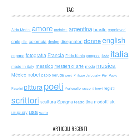
TAG
amore
argentina
brasile
capolavori
Alda Merini
architetti
english
donne
chile
colombia
disegnatori
cile
design
italia
Francia
fotografia
espana
Frida Kahlo
giappone
iliade
musica
messico
mestieri d' arte
made in italy
moda
nobel
México
pablo neruda
perù
Philippe Jaroussky
Pier Paolo
poeti
pittura
registi
Portogallo
racconti brevi
Pasolini
scrittori
scultura
Spagna
uk
tina modotti
teatro
usa
uruguay
varie
ARTICOLI RECENTI