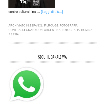
centro cultural tina …
[Leggi di più...]
ARCHIVIATO IN:
ESPAÑOL
,
FILROUGE
,
FOTOGRAFIA
CONTRASSEGNATO CON:
ARGENTINA
,
FOTOGRAFIA
,
ROMINA
RESSIA
SEGUI IL CANALE WA