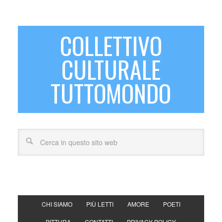
COLLETTIVO
CULTURALE
TUTTOMONDO
CHI SIAMO
PIÙ LETTI
AMORE
POETI
PITTURA
CONTATTI
PRIVACY POLICY