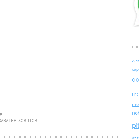
Ald
cap
do
Fri
me
no
RI
SABATIER
,
SCRITTORI
pi
sc