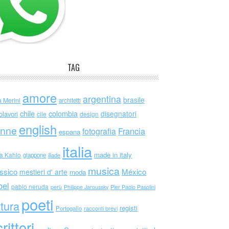
TAG
amore
argentina
brasile
a Merini
architetti
chile
colombia
disegnatori
olavori
cile
design
english
nne
Francia
fotografia
espana
italia
made in italy
da Kahlo
giappone
iliade
musica
ssico
México
mestieri d' arte
moda
bel
pablo neruda
perù
Philippe Jaroussky
Pier Paolo Pasolini
poeti
ttura
registi
Portogallo
racconti brevi
rittori