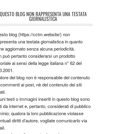
QUESTO BLOG NON RAPPRESENTA UNA TESTATA
GIORNALISTICA
sto blog (https://cctm.website/) non
presenta una testata giornalistica in quanto
ne aggiornato senza alcuna periodicità.
 può pertanto considerarsi un prodotto
toriale ai sensi della legge italiana n° 62 del
3.2001.
utore del blog non è responsabile del contenuto
 commenti ai post, nè del contenuto dei siti
ati.
uni testi o immagini inseriti in questo blog sono
tti da internet e, pertanto, considerati di pubblico
inio; qualora la loro pubblicazione violasse
ntuali diritti d’autore, vogliate comunicarlo via
il.