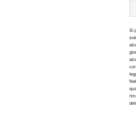
Si 
sol
alc
gio
alc
con
leg
Nel
qua
rim
det