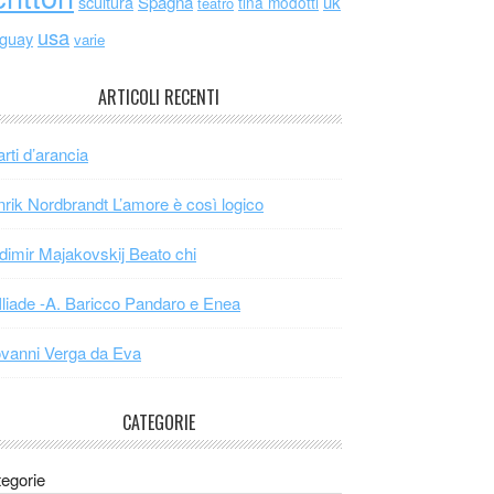
scultura
Spagna
uk
tina modotti
teatro
usa
uguay
varie
ARTICOLI RECENTI
arti d’arancia
rik Nordbrandt L’amore è così logico
dimir Majakovskij Beato chi
Iliade -A. Baricco Pandaro e Enea
vanni Verga da Eva
CATEGORIE
egorie