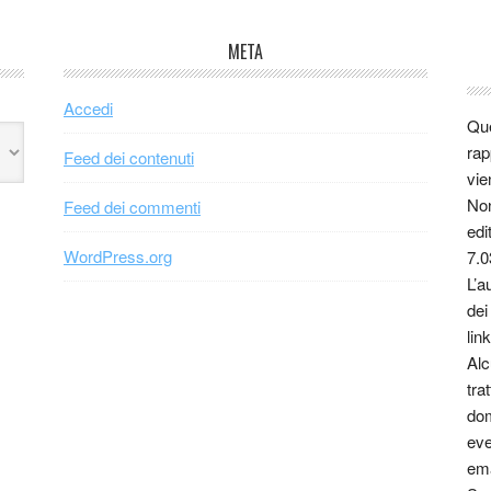
META
Accedi
Que
rap
Feed dei contenuti
vie
Non
Feed dei commenti
edi
WordPress.org
7.0
L’a
dei
link
Alc
tra
dom
eve
ema