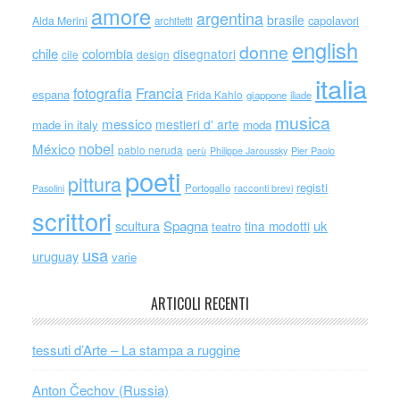
amore
argentina
brasile
capolavori
Alda Merini
architetti
english
donne
chile
colombia
disegnatori
cile
design
italia
Francia
fotografia
espana
Frida Kahlo
giappone
iliade
musica
messico
mestieri d' arte
made in italy
moda
nobel
México
pablo neruda
perù
Philippe Jaroussky
Pier Paolo
poeti
pittura
registi
Portogallo
racconti brevi
Pasolini
scrittori
scultura
Spagna
uk
tina modotti
teatro
usa
uruguay
varie
ARTICOLI RECENTI
tessuti d’Arte – La stampa a ruggine
Anton Čechov (Russia)