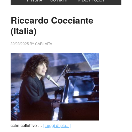
Riccardo Cocciante
(Italia)
30/03/2025
BY
CARLAITA
cctm collettivo …
[Leggi di più...]