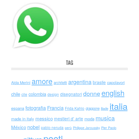
TAG
amore
argentina
brasile
capolavori
Alda Merini
architetti
english
donne
chile
colombia
disegnatori
cile
design
italia
Francia
fotografia
espana
Frida Kahlo
giappone
iliade
musica
messico
mestieri d' arte
made in italy
moda
nobel
México
pablo neruda
perù
Philippe Jaroussky
Pier Paolo
poeti