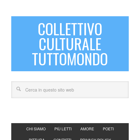
COLLETTIVO
CULTURALE
TUTTOMONDO
CHI SIAMO
PIÙ LETTI
AMORE
POETI
PITTURA
CONTATTI
PRIVACY POLICY