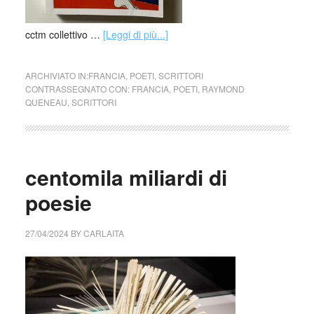
cctm collettivo …
[Leggi di più...]
ARCHIVIATO IN:
FRANCIA
,
POETI
,
SCRITTORI
CONTRASSEGNATO CON:
FRANCIA
,
POETI
,
RAYMOND
QUENEAU
,
SCRITTORI
centomila miliardi di
poesie
27/04/2024
BY
CARLAITA