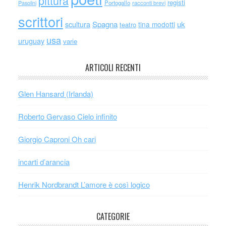
pittura
registi
Portogallo
racconti brevi
Pasolini
scrittori
scultura
Spagna
uk
tina modotti
teatro
usa
uruguay
varie
ARTICOLI RECENTI
Glen Hansard (Irlanda)
Roberto Gervaso Cielo infinito
Giorgio Caproni Oh cari
incarti d’arancia
Henrik Nordbrandt L’amore è così logico
CATEGORIE