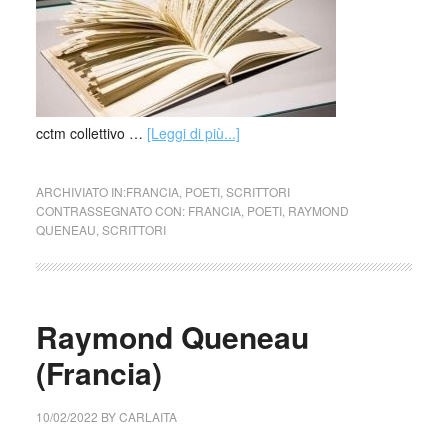
cctm collettivo …
[Leggi di più...]
ARCHIVIATO IN:
FRANCIA
,
POETI
,
SCRITTORI
CONTRASSEGNATO CON:
FRANCIA
,
POETI
,
RAYMOND
QUENEAU
,
SCRITTORI
Raymond Queneau
(Francia)
10/02/2022
BY
CARLAITA