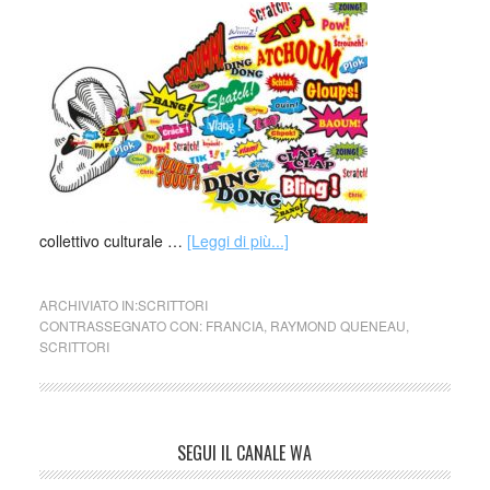
collettivo culturale …
[Leggi di più...]
ARCHIVIATO IN:
SCRITTORI
CONTRASSEGNATO CON:
FRANCIA
,
RAYMOND QUENEAU
,
SCRITTORI
SEGUI IL CANALE WA