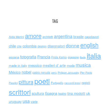
TAG
amore
argentina
brasile
capolavori
Alda Merini
architetti
english
donne
chile
colombia
disegnatori
cile
design
italia
Francia
fotografia
espana
Frida Kahlo
giappone
iliade
musica
messico
mestieri d' arte
made in italy
moda
nobel
México
pablo neruda
perù
Philippe Jaroussky
Pier Paolo
poeti
pittura
registi
Portogallo
racconti brevi
Pasolini
scrittori
scultura
Spagna
uk
tina modotti
teatro
usa
uruguay
varie