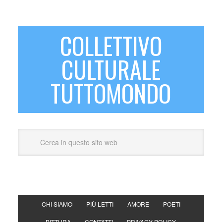
COLLETTIVO
CULTURALE
TUTTOMONDO
CHI SIAMO
PIÙ LETTI
AMORE
POETI
PITTURA
CONTATTI
PRIVACY POLICY