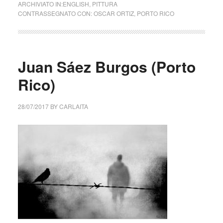
ARCHIVIATO IN:
ENGLISH
,
PITTURA
CONTRASSEGNATO CON:
OSCAR ORTIZ
,
PORTO RICO
Juan Sáez Burgos (Porto
Rico)
28/07/2017
BY
CARLAITA