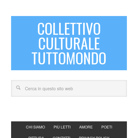
COLLETTIVO
CULTURALE
TUTTOMONDO
CHI SIAMO
PIÙ LETTI
AMORE
POETI
PITTURA
CONTATTI
PRIVACY POLICY