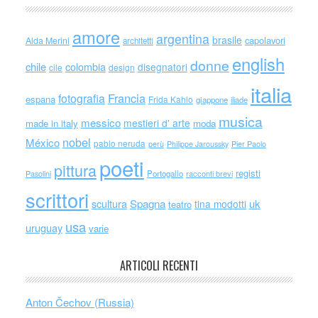
amore
argentina
brasile
capolavori
Alda Merini
architetti
english
donne
chile
colombia
disegnatori
cile
design
italia
Francia
fotografia
espana
Frida Kahlo
giappone
iliade
musica
messico
mestieri d' arte
made in italy
moda
nobel
México
pablo neruda
perù
Philippe Jaroussky
Pier Paolo
poeti
pittura
registi
Portogallo
racconti brevi
Pasolini
scrittori
scultura
Spagna
uk
tina modotti
teatro
usa
uruguay
varie
ARTICOLI RECENTI
Anton Čechov (Russia)