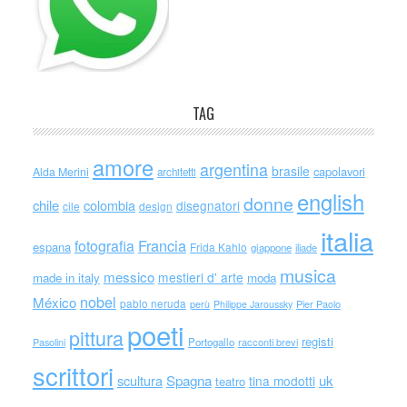
TAG
amore
argentina
brasile
capolavori
Alda Merini
architetti
english
donne
chile
colombia
disegnatori
cile
design
italia
Francia
fotografia
espana
Frida Kahlo
giappone
iliade
musica
messico
mestieri d' arte
made in italy
moda
nobel
México
pablo neruda
perù
Philippe Jaroussky
Pier Paolo
poeti
pittura
registi
Portogallo
racconti brevi
Pasolini
scrittori
scultura
Spagna
uk
tina modotti
teatro