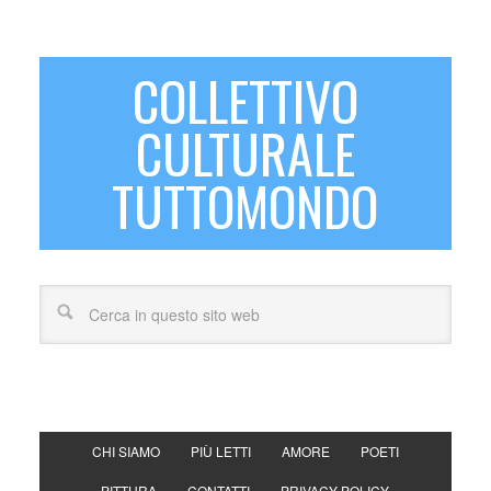
COLLETTIVO
CULTURALE
TUTTOMONDO
CHI SIAMO
PIÙ LETTI
AMORE
POETI
PITTURA
CONTATTI
PRIVACY POLICY