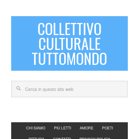
COLLETTIVO
CULTURALE
TUTTOMONDO
CHI SIAMO
PIÙ LETTI
AMORE
POETI
PITTURA
CONTATTI
PRIVACY POLICY