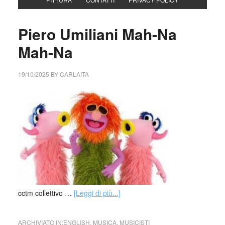
Piero Umiliani Mah-Na
Mah-Na
19/10/2025
BY
CARLAITA
cctm collettivo …
[Leggi di più...]
ARCHIVIATO IN:
ENGLISH
,
MUSICA
,
MUSICISTI