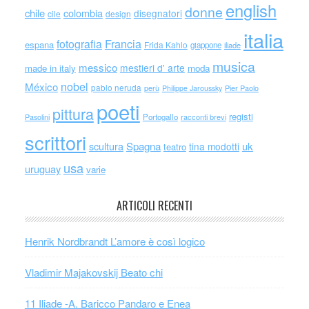
english
donne
chile
colombia
disegnatori
cile
design
italia
Francia
fotografia
espana
Frida Kahlo
giappone
iliade
musica
messico
mestieri d' arte
made in italy
moda
nobel
México
pablo neruda
perù
Philippe Jaroussky
Pier Paolo
poeti
pittura
registi
Portogallo
racconti brevi
Pasolini
scrittori
scultura
Spagna
uk
tina modotti
teatro
usa
uruguay
varie
ARTICOLI RECENTI
Henrik Nordbrandt L’amore è così logico
Vladimir Majakovskij Beato chi
11 Iliade -A. Baricco Pandaro e Enea