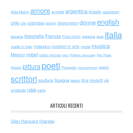
amore
argentina
brasile
capolavori
Alda Merini
architetti
english
donne
chile
colombia
disegnatori
cile
design
italia
Francia
fotografia
espana
Frida Kahlo
giappone
iliade
musica
messico
mestieri d' arte
made in italy
moda
nobel
México
pablo neruda
perù
Philippe Jaroussky
Pier Paolo
poeti
pittura
registi
Portogallo
racconti brevi
Pasolini
scrittori
scultura
Spagna
uk
tina modotti
teatro
usa
uruguay
varie
ARTICOLI RECENTI
Glen Hansard (Irlanda)