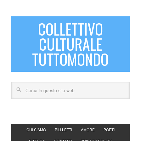
COLLETTIVO
CULTURALE
TUTTOMONDO
CHI SIAMO
PIÙ LETTI
AMORE
POETI
PITTURA
CONTATTI
PRIVACY POLICY