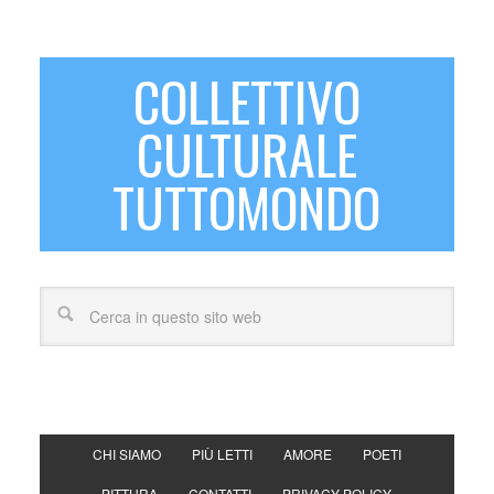
COLLETTIVO
CULTURALE
TUTTOMONDO
CHI SIAMO
PIÙ LETTI
AMORE
POETI
PITTURA
CONTATTI
PRIVACY POLICY