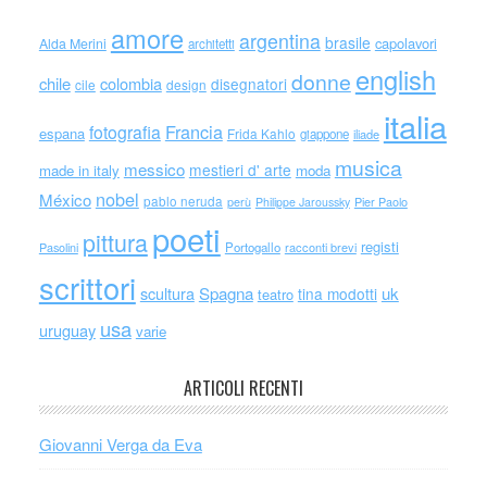
amore
argentina
brasile
capolavori
Alda Merini
architetti
english
donne
chile
colombia
disegnatori
cile
design
italia
Francia
fotografia
espana
Frida Kahlo
giappone
iliade
musica
messico
mestieri d' arte
made in italy
moda
nobel
México
pablo neruda
perù
Philippe Jaroussky
Pier Paolo
poeti
pittura
registi
Portogallo
racconti brevi
Pasolini
scrittori
scultura
Spagna
uk
tina modotti
teatro
usa
uruguay
varie
ARTICOLI RECENTI
Giovanni Verga da Eva