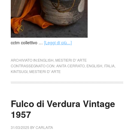
cctm collettivo …
[Leggi di più...]
ARCHIVIATO IN:
ENGLISH
,
MESTIERI D' ARTE
CONTRASSEGNATO CON:
ANITA CERRATO
,
ENGLISH
,
ITALIA
,
KINTSUGI
,
MESTIERI D' ARTE
Fulco di Verdura Vintage
1957
31/03/2025
BY
CARLAITA