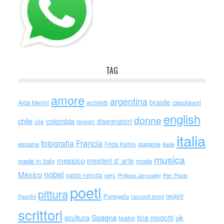
TAG
amore
argentina
brasile
capolavori
Alda Merini
architetti
english
donne
chile
colombia
disegnatori
cile
design
italia
Francia
fotografia
espana
Frida Kahlo
giappone
iliade
musica
messico
mestieri d' arte
made in italy
moda
nobel
México
pablo neruda
perù
Philippe Jaroussky
Pier Paolo
poeti
pittura
registi
Portogallo
racconti brevi
Pasolini
scrittori
scultura
Spagna
uk
tina modotti
teatro