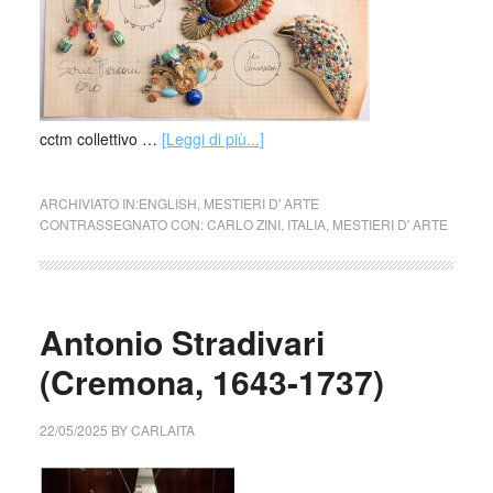
cctm collettivo …
[Leggi di più...]
ARCHIVIATO IN:
ENGLISH
,
MESTIERI D' ARTE
CONTRASSEGNATO CON:
CARLO ZINI
,
ITALIA
,
MESTIERI D' ARTE
Antonio Stradivari
(Cremona, 1643-1737)
22/05/2025
BY
CARLAITA