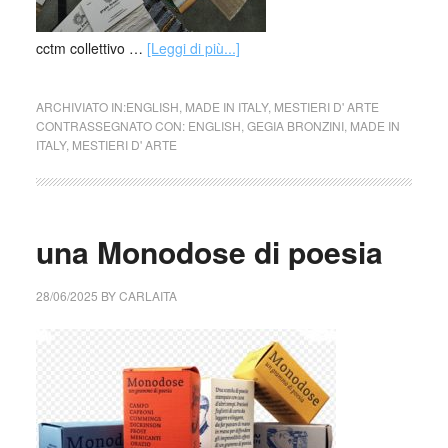
cctm collettivo …
[Leggi di più...]
ARCHIVIATO IN:
ENGLISH
,
MADE IN ITALY
,
MESTIERI D' ARTE
CONTRASSEGNATO CON:
ENGLISH
,
GEGIA BRONZINI
,
MADE IN
ITALY
,
MESTIERI D' ARTE
una Monodose di poesia
28/06/2025
BY
CARLAITA