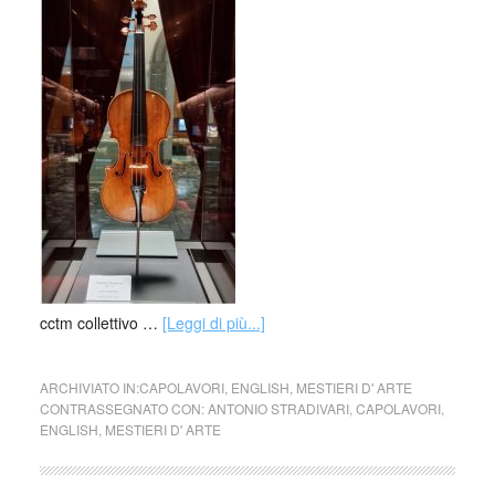
cctm collettivo …
[Leggi di più...]
ARCHIVIATO IN:
CAPOLAVORI
,
ENGLISH
,
MESTIERI D' ARTE
CONTRASSEGNATO CON:
ANTONIO STRADIVARI
,
CAPOLAVORI
,
ENGLISH
,
MESTIERI D' ARTE