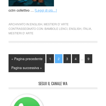
cctm collettivo …
[Leggi di più...]
ARCHIVIATO IN:
ENGLISH
,
MESTIERI D' ARTE
CONTRASSEGNATO CON:
BAMBOLE LENCI
,
ENGLISH
,
ITALIA
,
MESTIERI D' ARTE
« Pagina precedente
1
2
3
4
…
9
Pagina successiva »
SEGUI IL CANALE WA