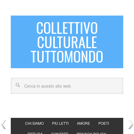
COLLETTIVO
CULTURALE
TUTTOMONDO
CHI SIAMO
PIÙ LETTI
AMORE
POETI
PITTURA
CONTATTI
PRIVACY POLICY