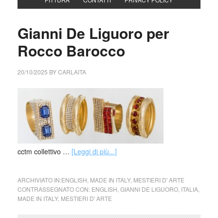
Gianni De Liguoro per
Rocco Barocco
20/10/2025
BY
CARLAITA
cctm collettivo …
[Leggi di più...]
ARCHIVIATO IN:
ENGLISH
,
MADE IN ITALY
,
MESTIERI D' ARTE
CONTRASSEGNATO CON:
ENGLISH
,
GIANNI DE LIGUORO
,
ITALIA
,
MADE IN ITALY
,
MESTIERI D' ARTE