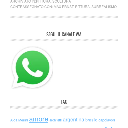
ARCHIVIATO IN:
PITTURA
,
SCULTURA
CONTRASSEGNATO CON:
MAX ERNST
,
PITTURA
,
SURREALISMO
SEGUI IL CANALE WA
TAG
amore
argentina
brasile
capolavori
Alda Merini
architetti