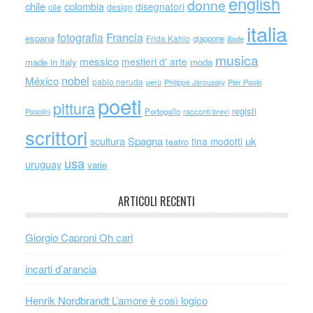
english
donne
chile
colombia
disegnatori
cile
design
italia
Francia
fotografia
espana
Frida Kahlo
giappone
iliade
musica
messico
mestieri d' arte
made in italy
moda
nobel
México
pablo neruda
perù
Philippe Jaroussky
Pier Paolo
poeti
pittura
registi
Portogallo
racconti brevi
Pasolini
scrittori
scultura
Spagna
uk
tina modotti
teatro
usa
uruguay
varie
ARTICOLI RECENTI
Giorgio Caproni Oh cari
incarti d’arancia
Henrik Nordbrandt L’amore è così logico