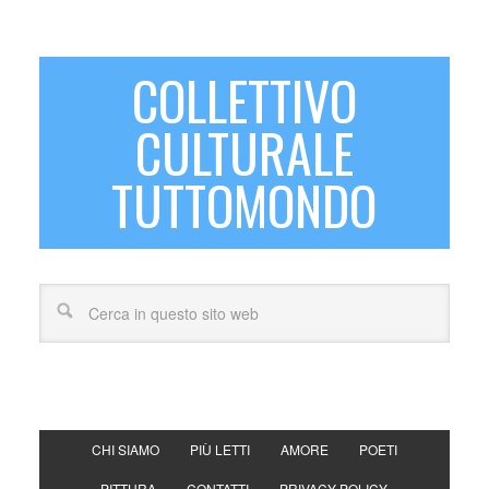
COLLETTIVO
CULTURALE
TUTTOMONDO
CHI SIAMO
PIÙ LETTI
AMORE
POETI
PITTURA
CONTATTI
PRIVACY POLICY