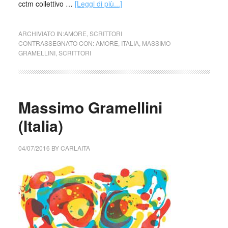
cctm collettivo …
[Leggi di più...]
ARCHIVIATO IN:
AMORE
,
SCRITTORI
CONTRASSEGNATO CON:
AMORE
,
ITALIA
,
MASSIMO
GRAMELLINI
,
SCRITTORI
Massimo Gramellini
(Italia)
04/07/2016
BY
CARLAITA