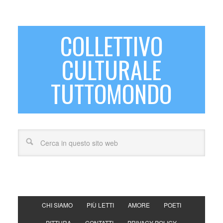
COLLETTIVO
CULTURALE
TUTTOMONDO
CHI SIAMO
PIÙ LETTI
AMORE
POETI
PITTURA
CONTATTI
PRIVACY POLICY