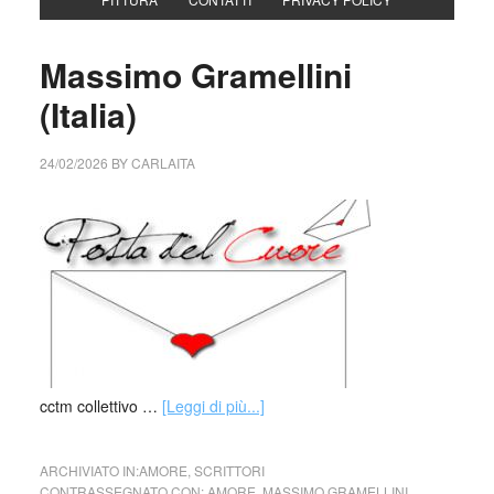
Massimo Gramellini
(Italia)
24/02/2026
BY
CARLAITA
cctm collettivo …
[Leggi di più...]
ARCHIVIATO IN:
AMORE
,
SCRITTORI
CONTRASSEGNATO CON:
AMORE
,
MASSIMO GRAMELLINI
,