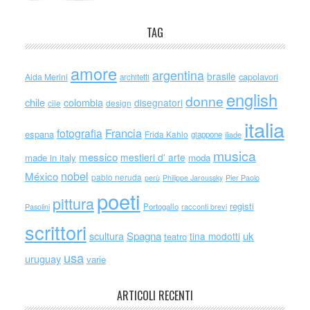
TAG
amore
argentina
brasile
capolavori
Alda Merini
architetti
english
donne
chile
colombia
disegnatori
cile
design
italia
Francia
fotografia
espana
Frida Kahlo
giappone
iliade
musica
messico
mestieri d' arte
made in italy
moda
nobel
México
pablo neruda
perù
Philippe Jaroussky
Pier Paolo
poeti
pittura
registi
Portogallo
racconti brevi
Pasolini
scrittori
scultura
Spagna
uk
tina modotti
teatro
usa
uruguay
varie
ARTICOLI RECENTI