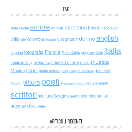
TAG
amore
argentina
brasile
capolavori
Alda Merini
architetti
english
donne
chile
colombia
disegnatori
cile
design
italia
Francia
fotografia
espana
Frida Kahlo
giappone
iliade
musica
messico
mestieri d' arte
made in italy
moda
nobel
México
pablo neruda
perù
Philippe Jaroussky
Pier Paolo
poeti
pittura
registi
Portogallo
racconti brevi
Pasolini
scrittori
scultura
Spagna
uk
tina modotti
teatro
usa
uruguay
varie
ARTICOLI RECENTI