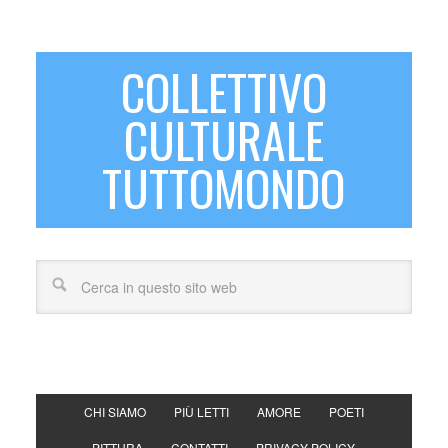
COLLETTIVO
CULTURALE
TUTTOMONDO
CHI SIAMO
PIÙ LETTI
AMORE
POETI
PITTURA
CONTATTI
PRIVACY POLICY