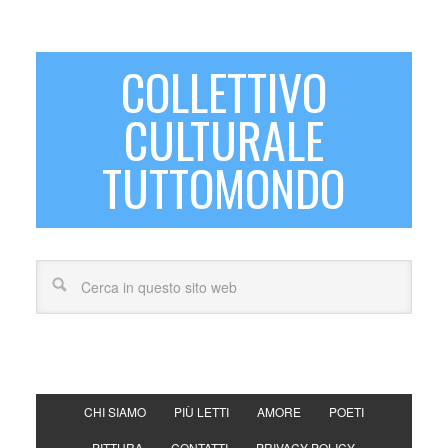
COLLETTIVO
CULTURALE
TUTTOMONDO
CHI SIAMO
PIÙ LETTI
AMORE
POETI
PITTURA
CONTATTI
PRIVACY POLICY