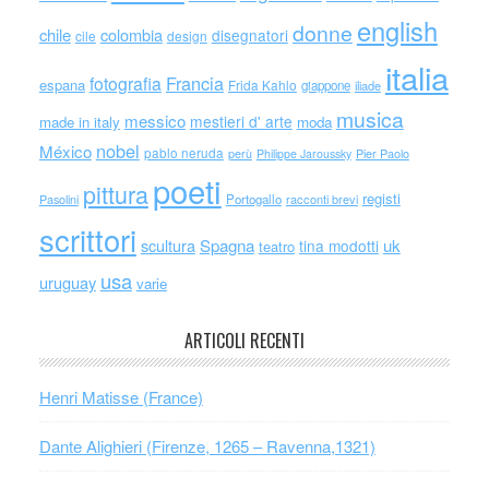
english
donne
chile
colombia
disegnatori
cile
design
italia
Francia
fotografia
espana
Frida Kahlo
giappone
iliade
musica
messico
mestieri d' arte
made in italy
moda
nobel
México
pablo neruda
perù
Philippe Jaroussky
Pier Paolo
poeti
pittura
registi
Portogallo
racconti brevi
Pasolini
scrittori
scultura
Spagna
uk
tina modotti
teatro
usa
uruguay
varie
ARTICOLI RECENTI
Henri Matisse (France)
Dante Alighieri (Firenze, 1265 – Ravenna,1321)