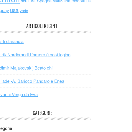
scultura
Spagna
uk
tina modotti
teatro
usa
uguay
varie
ARTICOLI RECENTI
arti d’arancia
rik Nordbrandt L’amore è così logico
dimir Majakovskij Beato chi
Iliade -A. Baricco Pandaro e Enea
vanni Verga da Eva
CATEGORIE
egorie