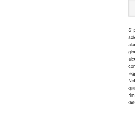
Si 
sol
alc
gio
alc
con
leg
Nel
qua
rim
det