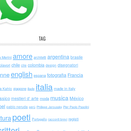
TAG
amore
argentina
brasile
a Merini
architetti
chile
colombia
disegnatori
olavori
cile
design
english
nne
Francia
fotografia
espana
italia
made in italy
da Kahlo
giappone
iliade
musica
ssico
México
mestieri d' arte
moda
bel
pablo neruda
perù
Philippe Jaroussky
Pier Paolo Pasolini
poeti
ttura
registi
Portogallo
racconti brevi
rittori