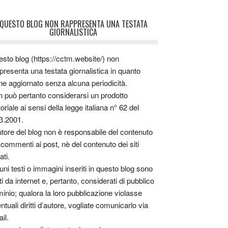
QUESTO BLOG NON RAPPRESENTA UNA TESTATA
GIORNALISTICA
sto blog (https://cctm.website/) non
presenta una testata giornalistica in quanto
ne aggiornato senza alcuna periodicità.
 può pertanto considerarsi un prodotto
toriale ai sensi della legge italiana n° 62 del
3.2001.
utore del blog non è responsabile del contenuto
 commenti ai post, nè del contenuto dei siti
ati.
uni testi o immagini inseriti in questo blog sono
tti da internet e, pertanto, considerati di pubblico
inio; qualora la loro pubblicazione violasse
ntuali diritti d’autore, vogliate comunicarlo via
il.