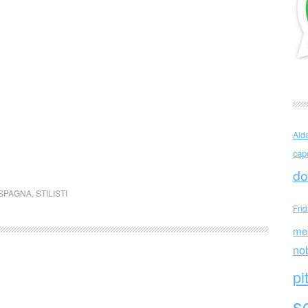
Ald
cap
do
SPAGNA
,
STILISTI
Fri
me
no
pi
sc