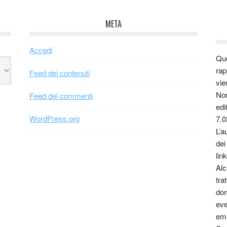
META
Accedi
Que
rap
Feed dei contenuti
vie
Non
Feed dei commenti
edi
WordPress.org
7.0
L’a
dei
link
Alc
tra
dom
eve
ema