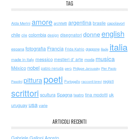
TAG
amore
argentina
brasile
capolavori
Alda Merini
architetti
english
donne
chile
colombia
disegnatori
cile
design
italia
Francia
fotografia
espana
Frida Kahlo
giappone
iliade
musica
messico
mestieri d' arte
made in italy
moda
nobel
México
pablo neruda
perù
Philippe Jaroussky
Pier Paolo
poeti
pittura
registi
Portogallo
racconti brevi
Pasolini
scrittori
scultura
Spagna
uk
tina modotti
teatro
usa
uruguay
varie
ARTICOLI RECENTI
Gabriele Galloni Agosto