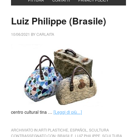
Luiz Philippe (Brasile)
10/06/2021
BY
CARLAITA
centro cultural tina …
[Leggi di più...]
ARCHIVIATO IN:
ARTI PLASTICHE
,
ESPAÑOL
,
SCULTURA
CONTRASSEGNATO CON:
BRASILE
,
LUIZ PHILIPPE
,
SCULTURA