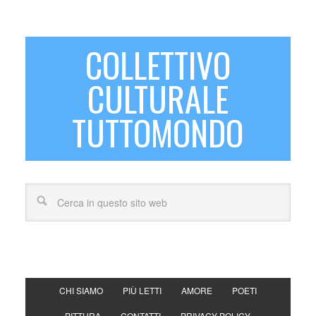
COLLETTIVO
CULTURALE
TUTTOMONDO
CHI SIAMO
PIÙ LETTI
AMORE
POETI
PITTURA
CONTATTI
PRIVACY POLICY