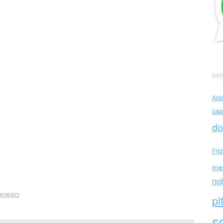
Ald
cap
do
Fri
me
no
ROSSO
pi
sc