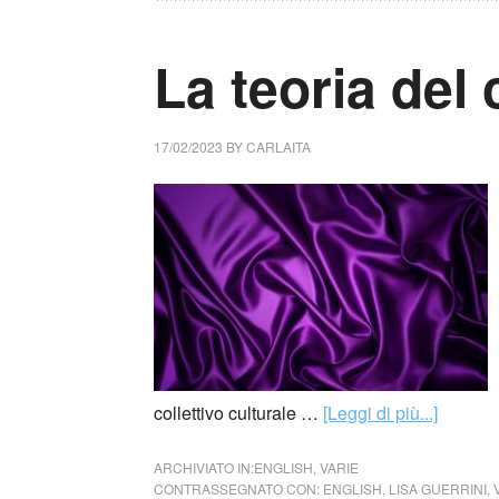
La teoria del 
17/02/2023
BY
CARLAITA
collettivo culturale …
[Leggi di più...]
ARCHIVIATO IN:
ENGLISH
,
VARIE
CONTRASSEGNATO CON:
ENGLISH
,
LISA GUERRINI
,