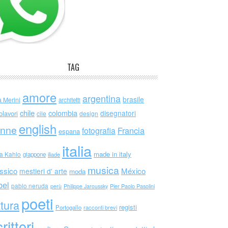
TAG
amore
argentina
brasile
a Merini
architetti
chile
colombia
disegnatori
olavori
cile
design
english
nne
Francia
fotografia
espana
italia
made in italy
da Kahlo
giappone
iliade
musica
ssico
México
mestieri d' arte
moda
bel
pablo neruda
perù
Philippe Jaroussky
Pier Paolo Pasolini
poeti
ttura
registi
Portogallo
racconti brevi
rittori