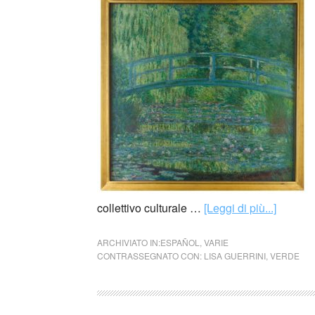
collettivo culturale …
[Leggi di più...]
ARCHIVIATO IN:
ESPAÑOL
,
VARIE
CONTRASSEGNATO CON:
LISA GUERRINI
,
VERDE