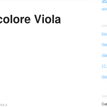
ur
colore Viola
inc
Hen
Vla
11 
Gio
Cat
VIOLA