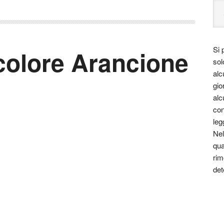
Si 
 colore Arancione
sol
alc
gio
alc
con
leg
Nel
qua
rim
det