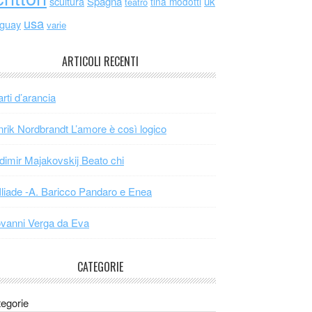
scultura
Spagna
uk
tina modotti
teatro
usa
uguay
varie
ARTICOLI RECENTI
arti d’arancia
rik Nordbrandt L’amore è così logico
dimir Majakovskij Beato chi
Iliade -A. Baricco Pandaro e Enea
vanni Verga da Eva
CATEGORIE
egorie