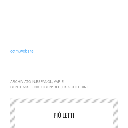
un oltremare saturo e luminoso, privo di alcuna alterazione,
poi da lui brevettato col nome di International Klein Blue
(IKB, =PB29, =CI 77007), che però non venne mai
prodotto. (fonte Wikipedia)
_
cctm.website
opera: Yves Klein,
Blue Monochrome
ARCHIVIATO IN:
ESPAÑOL
,
VARIE
CONTRASSEGNATO CON:
BLU
,
LISA GUERRINI
PIÙ LETTI