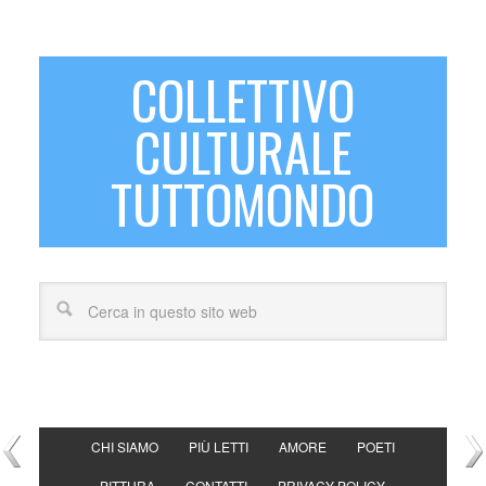
COLLETTIVO
CULTURALE
TUTTOMONDO
CHI SIAMO
PIÙ LETTI
AMORE
POETI
PITTURA
CONTATTI
PRIVACY POLICY