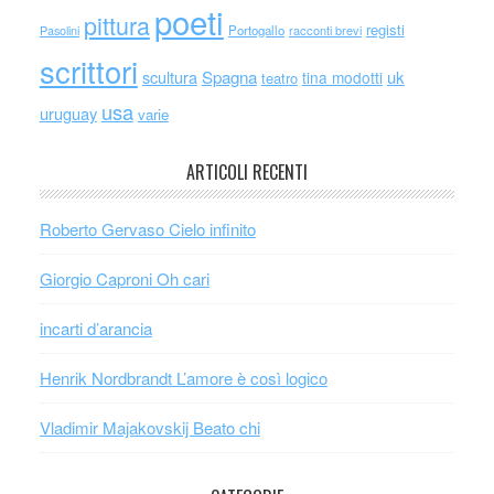
poeti
pittura
registi
Portogallo
racconti brevi
Pasolini
scrittori
scultura
Spagna
uk
tina modotti
teatro
usa
uruguay
varie
ARTICOLI RECENTI
Roberto Gervaso Cielo infinito
Giorgio Caproni Oh cari
incarti d’arancia
Henrik Nordbrandt L’amore è così logico
Vladimir Majakovskij Beato chi