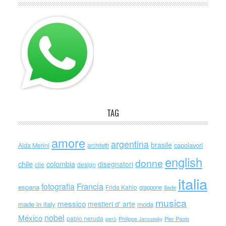
TAG
amore
argentina
brasile
capolavori
Alda Merini
architetti
english
donne
chile
colombia
disegnatori
cile
design
italia
Francia
fotografia
espana
Frida Kahlo
giappone
iliade
musica
messico
mestieri d' arte
made in italy
moda
nobel
México
pablo neruda
perù
Philippe Jaroussky
Pier Paolo