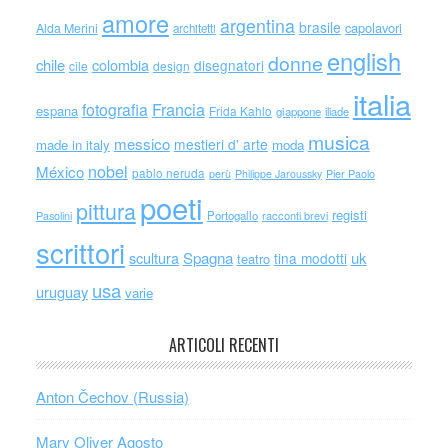
amore
argentina
brasile
capolavori
Alda Merini
architetti
english
donne
chile
colombia
disegnatori
cile
design
italia
Francia
fotografia
espana
Frida Kahlo
giappone
iliade
musica
messico
mestieri d' arte
made in italy
moda
nobel
México
pablo neruda
perù
Philippe Jaroussky
Pier Paolo
poeti
pittura
registi
Portogallo
racconti brevi
Pasolini
scrittori
scultura
Spagna
uk
tina modotti
teatro
usa
uruguay
varie
ARTICOLI RECENTI
Anton Čechov (Russia)
Mary Oliver Agosto