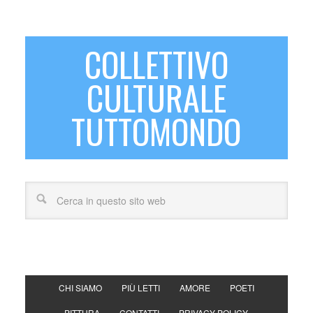
COLLETTIVO
CULTURALE
TUTTOMONDO
CHI SIAMO
PIÙ LETTI
AMORE
POETI
PITTURA
CONTATTI
PRIVACY POLICY