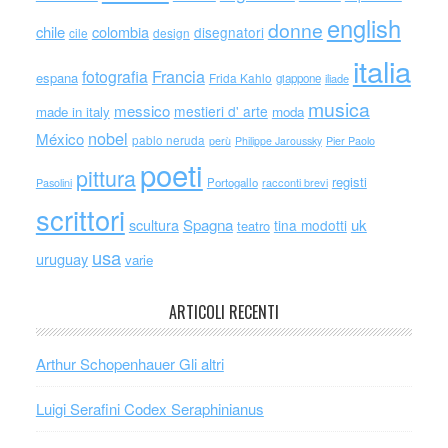
english
donne
chile
colombia
disegnatori
cile
design
italia
Francia
fotografia
espana
Frida Kahlo
giappone
iliade
musica
messico
mestieri d' arte
made in italy
moda
nobel
México
pablo neruda
perù
Philippe Jaroussky
Pier Paolo
poeti
pittura
registi
Portogallo
racconti brevi
Pasolini
scrittori
scultura
Spagna
uk
tina modotti
teatro
usa
uruguay
varie
ARTICOLI RECENTI
Arthur Schopenhauer Gli altri
Luigi Serafini Codex Seraphinianus