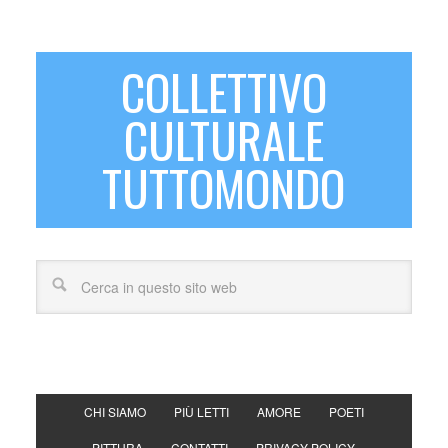
COLLETTIVO
CULTURALE
TUTTOMONDO
CHI SIAMO
PIÙ LETTI
AMORE
POETI
PITTURA
CONTATTI
PRIVACY POLICY