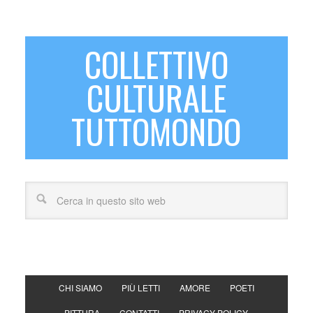
COLLETTIVO
CULTURALE
TUTTOMONDO
CHI SIAMO
PIÙ LETTI
AMORE
POETI
PITTURA
CONTATTI
PRIVACY POLICY