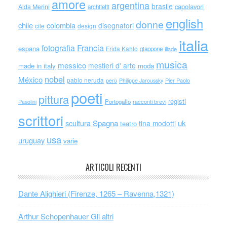
amore
argentina
brasile
capolavori
Alda Merini
architetti
english
donne
chile
colombia
disegnatori
cile
design
italia
Francia
fotografia
espana
Frida Kahlo
giappone
iliade
musica
messico
mestieri d' arte
made in italy
moda
nobel
México
pablo neruda
perù
Philippe Jaroussky
Pier Paolo
poeti
pittura
registi
Portogallo
racconti brevi
Pasolini
scrittori
scultura
Spagna
uk
tina modotti
teatro
usa
uruguay
varie
ARTICOLI RECENTI
Dante Alighieri (Firenze, 1265 – Ravenna,1321)
Arthur Schopenhauer Gli altri