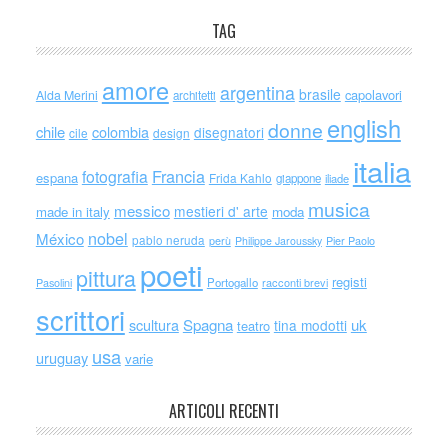
TAG
amore
argentina
brasile
capolavori
Alda Merini
architetti
english
donne
chile
colombia
disegnatori
cile
design
italia
Francia
fotografia
espana
Frida Kahlo
giappone
iliade
musica
messico
mestieri d' arte
made in italy
moda
nobel
México
pablo neruda
perù
Philippe Jaroussky
Pier Paolo
poeti
pittura
registi
Portogallo
racconti brevi
Pasolini
scrittori
scultura
Spagna
uk
tina modotti
teatro
usa
uruguay
varie
ARTICOLI RECENTI