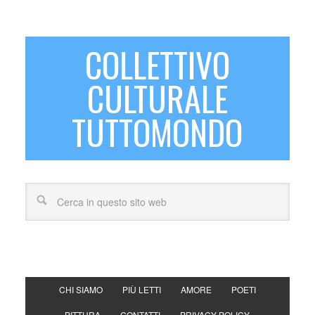
COLLETTIVO
CULTURALE
TUTTOMONDO
CHI SIAMO
PIÙ LETTI
AMORE
POETI
PITTURA
CONTATTI
PRIVACY POLICY