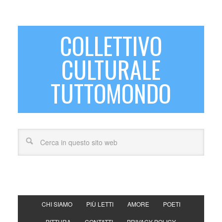
COLLETTIVO
CULTURALE
TUTTOMONDO
CHI SIAMO
PIÙ LETTI
AMORE
POETI
PITTURA
CONTATTI
PRIVACY POLICY