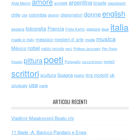
amore
argentina
brasile
capolavori
Alda Merini
architetti
english
donne
chile
colombia
disegnatori
cile
design
italia
Francia
fotografia
espana
Frida Kahlo
giappone
iliade
musica
messico
mestieri d' arte
made in italy
moda
nobel
México
pablo neruda
perù
Philippe Jaroussky
Pier Paolo
poeti
pittura
registi
Portogallo
racconti brevi
Pasolini
scrittori
scultura
Spagna
uk
tina modotti
teatro
usa
uruguay
varie
ARTICOLI RECENTI
Vladimir Majakovskij Beato chi
11 Iliade -A. Baricco Pandaro e Enea