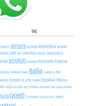
TAG
amore
argentina
brasile
a Merini
architetti
chile
colombia
disegnatori
olavori
cile
design
english
nne
Francia
fotografia
espana
italia
made in italy
da Kahlo
giappone
iliade
musica
ssico
México
mestieri d' arte
moda
bel
pablo neruda
perù
Philippe Jaroussky
Pier Paolo Pasolini
poeti
ttura
registi
Portogallo
racconti brevi
rittori