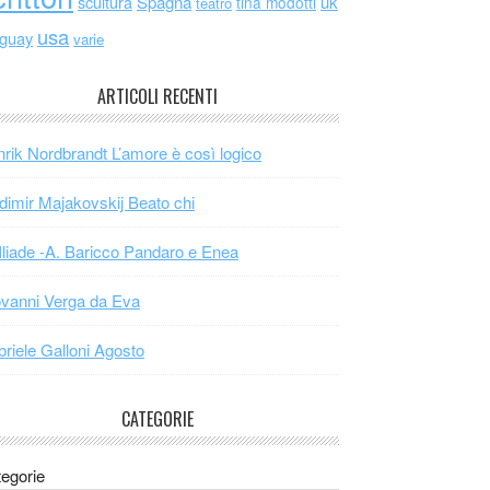
scultura
Spagna
uk
tina modotti
teatro
usa
uguay
varie
ARTICOLI RECENTI
rik Nordbrandt L’amore è così logico
dimir Majakovskij Beato chi
Iliade -A. Baricco Pandaro e Enea
vanni Verga da Eva
riele Galloni Agosto
CATEGORIE
egorie