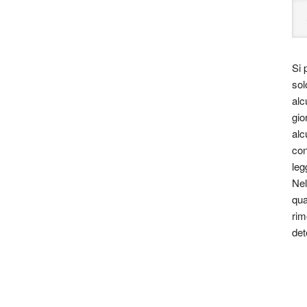
Si 
sol
alc
gio
alc
con
leg
Nel
qua
rim
det