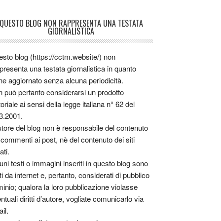
QUESTO BLOG NON RAPPRESENTA UNA TESTATA
GIORNALISTICA
sto blog (https://cctm.website/) non
presenta una testata giornalistica in quanto
ne aggiornato senza alcuna periodicità.
 può pertanto considerarsi un prodotto
toriale ai sensi della legge italiana n° 62 del
3.2001.
utore del blog non è responsabile del contenuto
 commenti ai post, nè del contenuto dei siti
ati.
uni testi o immagini inseriti in questo blog sono
tti da internet e, pertanto, considerati di pubblico
inio; qualora la loro pubblicazione violasse
ntuali diritti d’autore, vogliate comunicarlo via
il.