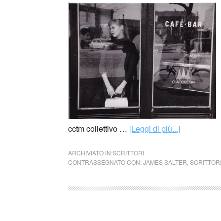
cctm collettivo …
[Leggi di più...]
ARCHIVIATO IN:
SCRITTORI
CONTRASSEGNATO CON:
JAMES SALTER
,
SCRITTOR