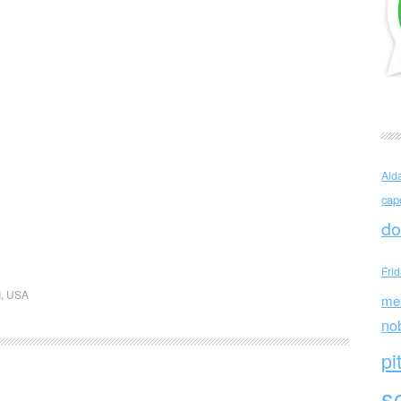
Ald
cap
do
Fri
I
,
USA
me
no
pi
sc