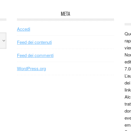
META
Accedi
Que
rap
Feed dei contenuti
vie
Non
Feed dei commenti
edi
WordPress.org
7.0
L’a
dei
link
Alc
tra
dom
eve
ema