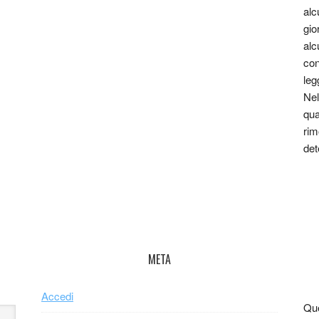
alc
gio
alc
con
leg
Nel
qua
rim
det
META
Accedi
Que