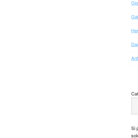
Gio
Gab
Hen
Dan
Art
Cat
Si 
sol