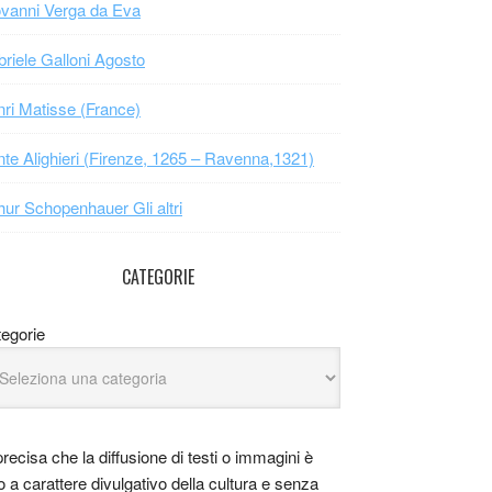
vanni Verga da Eva
riele Galloni Agosto
ri Matisse (France)
te Alighieri (Firenze, 1265 – Ravenna,1321)
hur Schopenhauer Gli altri
CATEGORIE
egorie
precisa che la diffusione di testi o immagini è
o a carattere divulgativo della cultura e senza