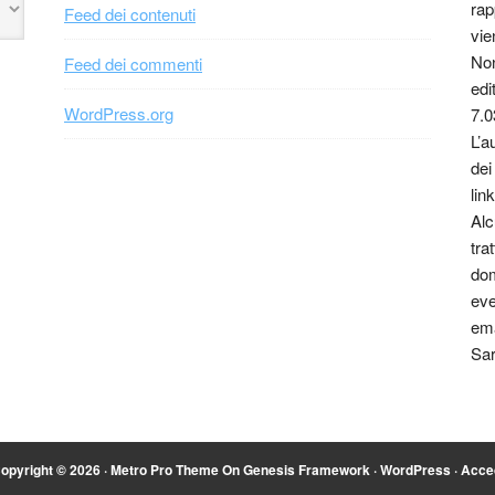
rap
Feed dei contenuti
vie
Non
Feed dei commenti
edi
WordPress.org
7.0
L’a
dei
link
Alc
tra
dom
eve
ema
Sar
opyright © 2026 ·
Metro Pro Theme
On
Genesis Framework
·
WordPress
·
Acce