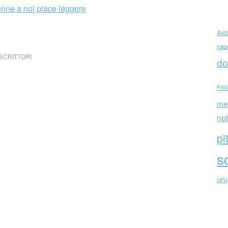
Ald
cap
SCRITTORI
do
Fri
me
no
pi
sc
ur