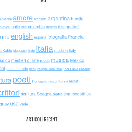
TAG
amore
argentina
brasile
a Merini
architetti
chile
colombia
disegnatori
olavori
cile
design
english
nne
Francia
fotografia
espana
italia
made in italy
da Kahlo
giappone
iliade
musica
ssico
México
mestieri d' arte
moda
bel
pablo neruda
perù
Philippe Jaroussky
Pier Paolo Pasolini
poeti
ttura
registi
Portogallo
racconti brevi
rittori
scultura
Spagna
uk
tina modotti
teatro
usa
uguay
varie
ARTICOLI RECENTI