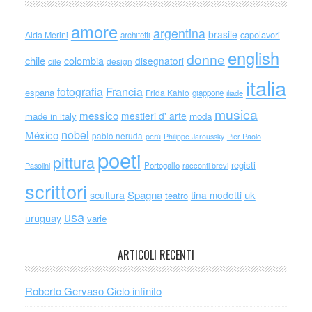
amore
argentina
brasile
capolavori
Alda Merini
architetti
english
donne
chile
colombia
disegnatori
cile
design
italia
Francia
fotografia
espana
Frida Kahlo
giappone
iliade
musica
messico
mestieri d' arte
made in italy
moda
nobel
México
pablo neruda
perù
Philippe Jaroussky
Pier Paolo
poeti
pittura
registi
Portogallo
racconti brevi
Pasolini
scrittori
scultura
Spagna
uk
tina modotti
teatro
usa
uruguay
varie
ARTICOLI RECENTI
Roberto Gervaso Cielo infinito