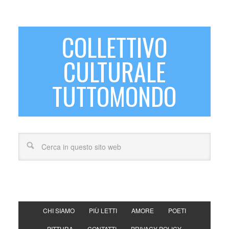
COLLETTIVO
CULTURALE
TUTTOMONDO
CHI SIAMO
PIÙ LETTI
AMORE
POETI
PITTURA
CONTATTI
PRIVACY POLICY