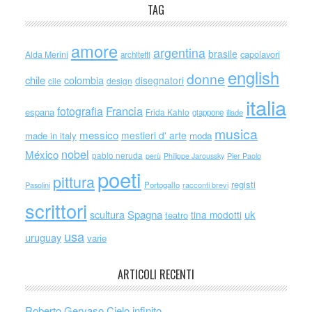
TAG
amore
argentina
brasile
capolavori
Alda Merini
architetti
english
donne
chile
colombia
disegnatori
cile
design
italia
Francia
fotografia
espana
Frida Kahlo
giappone
iliade
musica
messico
mestieri d' arte
made in italy
moda
nobel
México
pablo neruda
perù
Philippe Jaroussky
Pier Paolo
poeti
pittura
registi
Portogallo
racconti brevi
Pasolini
scrittori
scultura
Spagna
uk
tina modotti
teatro
usa
uruguay
varie
ARTICOLI RECENTI
Roberto Gervaso Cielo infinito