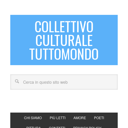
COLLETTIVO
CULTURALE
TUTTOMONDO
CHI SIAMO
PIÙ LETTI
AMORE
POETI
PITTURA
CONTATTI
PRIVACY POLICY