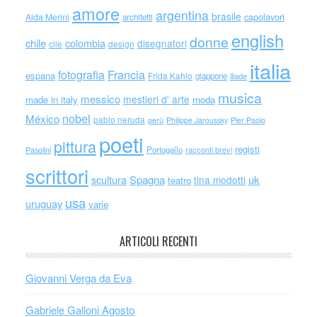
amore
argentina
brasile
capolavori
Alda Merini
architetti
english
donne
chile
colombia
disegnatori
cile
design
italia
Francia
fotografia
espana
Frida Kahlo
giappone
iliade
musica
messico
mestieri d' arte
made in italy
moda
nobel
México
pablo neruda
perù
Philippe Jaroussky
Pier Paolo
poeti
pittura
registi
Portogallo
racconti brevi
Pasolini
scrittori
scultura
Spagna
uk
tina modotti
teatro
usa
uruguay
varie
ARTICOLI RECENTI
Giovanni Verga da Eva
Gabriele Galloni Agosto