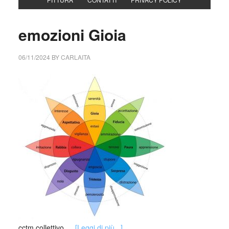
emozioni Gioia
06/11/2024
BY
CARLAITA
cctm collettivo …
[Leggi di più...]