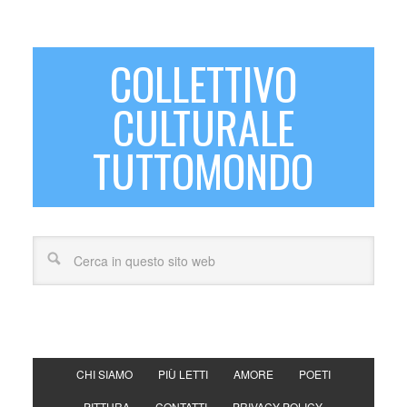
COLLETTIVO
CULTURALE
TUTTOMONDO
CHI SIAMO
PIÙ LETTI
AMORE
POETI
PITTURA
CONTATTI
PRIVACY POLICY