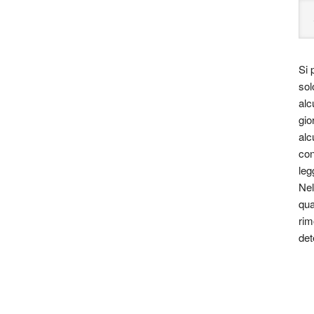
Si 
sol
alc
gio
alc
con
leg
Nel
qua
rim
det