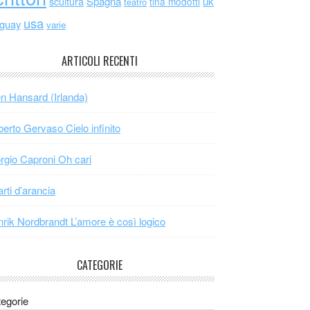
scultura
Spagna
uk
tina modotti
teatro
usa
uguay
varie
ARTICOLI RECENTI
n Hansard (Irlanda)
erto Gervaso Cielo infinito
rgio Caproni Oh cari
arti d’arancia
rik Nordbrandt L’amore è così logico
CATEGORIE
egorie