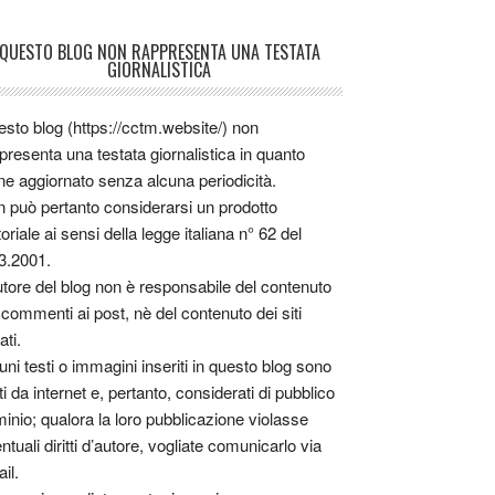
QUESTO BLOG NON RAPPRESENTA UNA TESTATA
GIORNALISTICA
sto blog (https://cctm.website/) non
presenta una testata giornalistica in quanto
ne aggiornato senza alcuna periodicità.
 può pertanto considerarsi un prodotto
toriale ai sensi della legge italiana n° 62 del
3.2001.
utore del blog non è responsabile del contenuto
 commenti ai post, nè del contenuto dei siti
ati.
uni testi o immagini inseriti in questo blog sono
tti da internet e, pertanto, considerati di pubblico
inio; qualora la loro pubblicazione violasse
ntuali diritti d’autore, vogliate comunicarlo via
il.