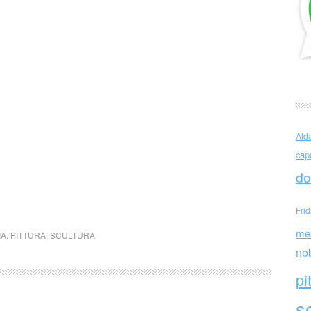
Ald
cap
do
Fri
me
IA
,
PITTURA
,
SCULTURA
no
pi
sc