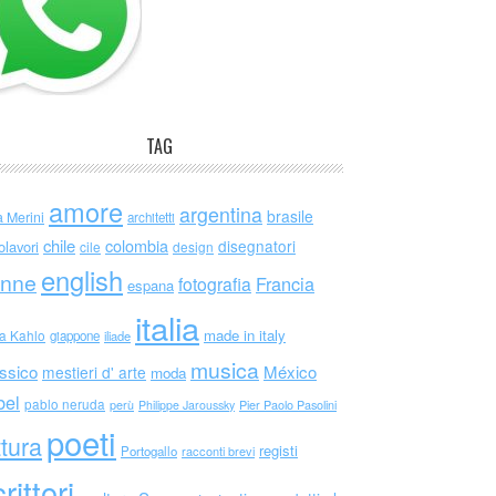
TAG
amore
argentina
brasile
a Merini
architetti
chile
colombia
disegnatori
olavori
cile
design
english
nne
Francia
fotografia
espana
italia
made in italy
da Kahlo
giappone
iliade
musica
ssico
México
mestieri d' arte
moda
bel
pablo neruda
perù
Philippe Jaroussky
Pier Paolo Pasolini
poeti
ttura
registi
Portogallo
racconti brevi
rittori