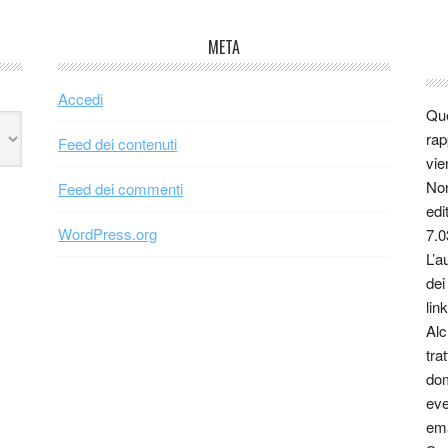
META
Accedi
Que
rap
Feed dei contenuti
vie
Non
Feed dei commenti
edi
WordPress.org
7.0
L’a
dei
link
Alc
tra
dom
eve
ema