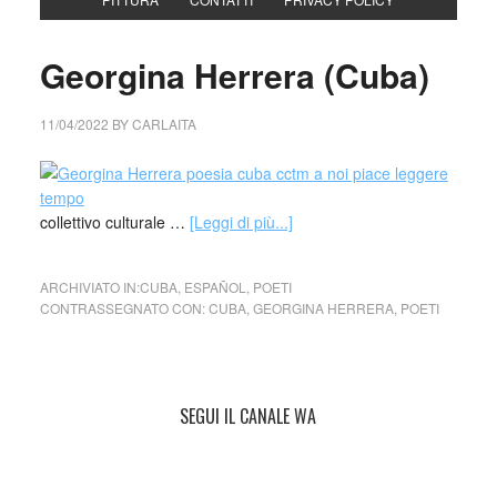
Georgina Herrera (Cuba)
11/04/2022
BY
CARLAITA
collettivo culturale …
[Leggi di più...]
ARCHIVIATO IN:
CUBA
,
ESPAÑOL
,
POETI
CONTRASSEGNATO CON:
CUBA
,
GEORGINA HERRERA
,
POETI
SEGUI IL CANALE WA