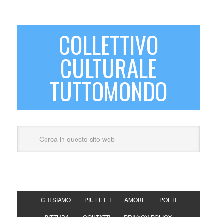
COLLETTIVO
CULTURALE
TUTTOMONDO
CHI SIAMO
PIÙ LETTI
AMORE
POETI
PITTURA
CONTATTI
PRIVACY POLICY