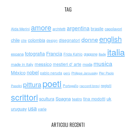
TAG
amore
argentina
brasile
capolavori
Alda Merini
architetti
english
donne
chile
colombia
disegnatori
cile
design
italia
Francia
fotografia
espana
Frida Kahlo
giappone
iliade
musica
messico
mestieri d' arte
made in italy
moda
nobel
México
pablo neruda
perù
Philippe Jaroussky
Pier Paolo
poeti
pittura
registi
Portogallo
racconti brevi
Pasolini
scrittori
scultura
Spagna
uk
tina modotti
teatro
usa
uruguay
varie
ARTICOLI RECENTI