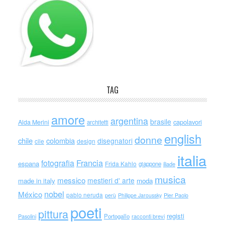
TAG
amore
argentina
brasile
capolavori
Alda Merini
architetti
english
donne
chile
colombia
disegnatori
cile
design
italia
Francia
fotografia
espana
Frida Kahlo
giappone
iliade
musica
messico
mestieri d' arte
made in italy
moda
nobel
México
pablo neruda
perù
Philippe Jaroussky
Pier Paolo
poeti
pittura
registi
Portogallo
racconti brevi
Pasolini