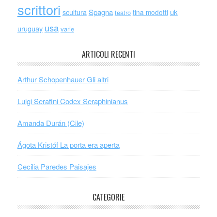
scrittori
scultura
Spagna
uk
tina modotti
teatro
usa
uruguay
varie
ARTICOLI RECENTI
Arthur Schopenhauer Gli altri
Luigi Serafini Codex Seraphinianus
Amanda Durán (Cile)
Ágota Kristóf La porta era aperta
Cecilia Paredes Paisajes
CATEGORIE