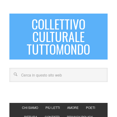
COLLETTIVO
CULTURALE
TUTTOMONDO
CHI SIAMO
PIÙ LETTI
AMORE
POETI
PITTURA
CONTATTI
PRIVACY POLICY