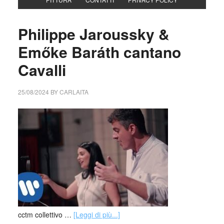
Philippe Jaroussky &
Emőke Baráth cantano
Cavalli
25/08/2024
BY
CARLAITA
cctm collettivo …
[Leggi di più...]