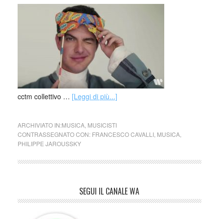
cctm collettivo …
[Leggi di più...]
ARCHIVIATO IN:
MUSICA
,
MUSICISTI
CONTRASSEGNATO CON:
FRANCESCO CAVALLI
,
MUSICA
,
PHILIPPE JAROUSSKY
SEGUI IL CANALE WA