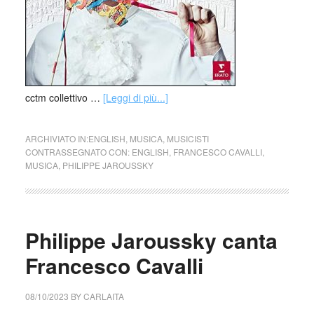
cctm collettivo …
[Leggi di più...]
ARCHIVIATO IN:
ENGLISH
,
MUSICA
,
MUSICISTI
CONTRASSEGNATO CON:
ENGLISH
,
FRANCESCO CAVALLI
,
MUSICA
,
PHILIPPE JAROUSSKY
Philippe Jaroussky canta
Francesco Cavalli
08/10/2023
BY
CARLAITA