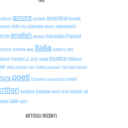
TAG
amore
argentina
brasile
a Merini
architetti
chile
colombia
disegnatori
olavori
cile
design
english
nne
Francia
fotografia
espana
italia
made in italy
da Kahlo
giappone
iliade
musica
ssico
México
mestieri d' arte
moda
bel
pablo neruda
perù
Philippe Jaroussky
Pier Paolo Pasolini
poeti
ttura
registi
Portogallo
racconti brevi
rittori
scultura
Spagna
uk
tina modotti
teatro
usa
uguay
varie
ARTICOLI RECENTI