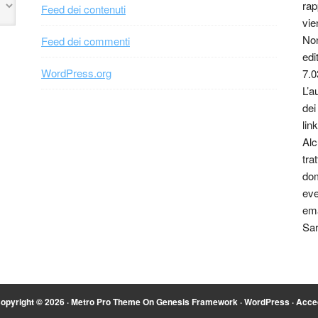
rap
Feed dei contenuti
vie
Non
Feed dei commenti
edi
WordPress.org
7.0
L’a
dei
link
Alc
tra
dom
eve
ema
Sar
opyright © 2026 ·
Metro Pro Theme
On
Genesis Framework
·
WordPress
·
Acce