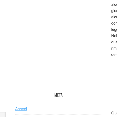
alc
gio
alc
con
leg
Nel
qua
rim
det
META
Accedi
Que