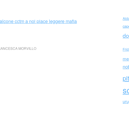
Ald
cap
do
RANCESCA MORVILLO
Fri
me
no
pi
sc
ur