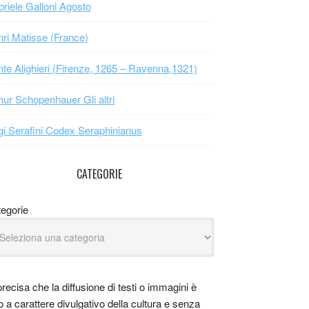
riele Galloni Agosto
ri Matisse (France)
te Alighieri (Firenze, 1265 – Ravenna,1321)
hur Schopenhauer Gli altri
gi Serafini Codex Seraphinianus
CATEGORIE
egorie
precisa che la diffusione di testi o immagini è
o a carattere divulgativo della cultura e senza