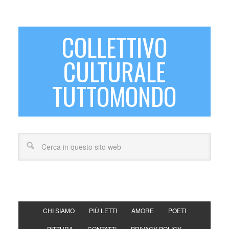
COLLETTIVO
CULTURALE
TUTTOMONDO
CHI SIAMO
PIÙ LETTI
AMORE
POETI
PITTURA
CONTATTI
PRIVACY POLICY