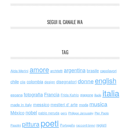
SEGUI IL CANALE WA
TAG
amore
argentina
brasile
capolavori
Alda Merini
architetti
english
donne
chile
colombia
disegnatori
cile
design
italia
Francia
fotografia
espana
Frida Kahlo
giappone
iliade
musica
messico
mestieri d' arte
made in italy
moda
nobel
México
pablo neruda
perù
Philippe Jaroussky
Pier Paolo
poeti
pittura
registi
Portogallo
racconti brevi
Pasolini