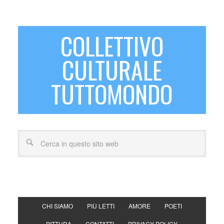
COLLETTIVO
CULTURALE
TUTTOMONDO
CHI SIAMO
PIÙ LETTI
AMORE
POETI
PITTURA
CONTATTI
PRIVACY POLICY