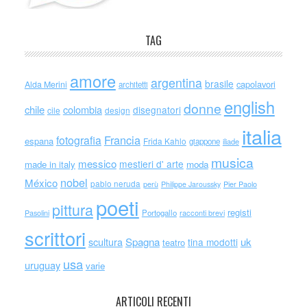
TAG
amore
argentina
brasile
capolavori
Alda Merini
architetti
english
donne
chile
colombia
disegnatori
cile
design
italia
Francia
fotografia
espana
Frida Kahlo
giappone
iliade
musica
messico
mestieri d' arte
made in italy
moda
nobel
México
pablo neruda
perù
Philippe Jaroussky
Pier Paolo
poeti
pittura
registi
Portogallo
racconti brevi
Pasolini
scrittori
scultura
Spagna
uk
tina modotti
teatro
usa
uruguay
varie
ARTICOLI RECENTI