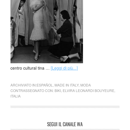
centro cultural tina …
[Leggi di più...]
ARCHIVIATO IN:
ESPAÑOL
,
MADE IN ITALY
,
MODA
CONTRASSEGNATO CON:
BIKI
,
ELVIRA LEONARDI BOUYEURE
,
ITALIA
SEGUI IL CANALE WA