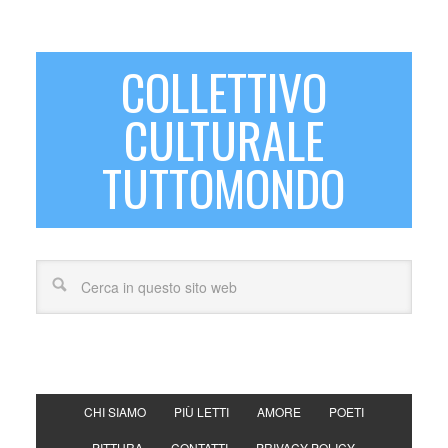
COLLETTIVO
CULTURALE
TUTTOMONDO
CHI SIAMO
PIÙ LETTI
AMORE
POETI
PITTURA
CONTATTI
PRIVACY POLICY