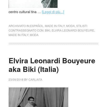
centro cultural tina …
[Leggi di più...]
ARCHIVIATO IN:
ESPAÑOL
,
MADE IN ITALY
,
MODA
,
STILISTI
CONTRASSEGNATO CON:
BIKI
,
ELVIRA LEONARDI BOUYEURE
,
MADE IN ITALY
,
MODA
Elvira Leonardi Bouyeure
aka Biki (Italia)
23/09/2018
BY
CARLAITA