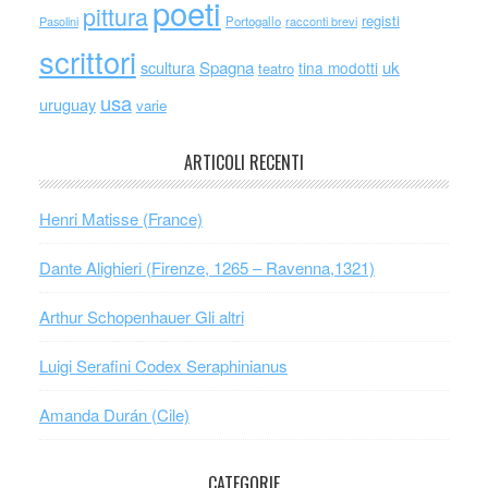
poeti
pittura
registi
Portogallo
racconti brevi
Pasolini
scrittori
scultura
Spagna
uk
tina modotti
teatro
usa
uruguay
varie
ARTICOLI RECENTI
Henri Matisse (France)
Dante Alighieri (Firenze, 1265 – Ravenna,1321)
Arthur Schopenhauer Gli altri
Luigi Serafini Codex Seraphinianus
Amanda Durán (Cile)
CATEGORIE