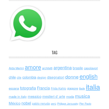
TAG
amore
argentina
brasile
capolavori
Alda Merini
architetti
english
donne
chile
colombia
disegnatori
cile
design
italia
Francia
fotografia
espana
Frida Kahlo
giappone
iliade
musica
messico
mestieri d' arte
made in italy
moda
nobel
México
pablo neruda
perù
Philippe Jaroussky
Pier Paolo