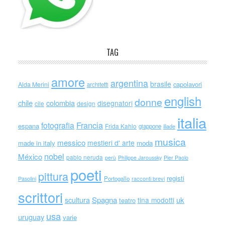
TAG
amore
argentina
brasile
capolavori
Alda Merini
architetti
english
donne
chile
colombia
disegnatori
cile
design
italia
Francia
fotografia
espana
Frida Kahlo
giappone
iliade
musica
messico
mestieri d' arte
made in italy
moda
nobel
México
pablo neruda
perù
Philippe Jaroussky
Pier Paolo
poeti
pittura
registi
Portogallo
racconti brevi
Pasolini
scrittori
scultura
Spagna
uk
tina modotti
teatro
usa
uruguay
varie