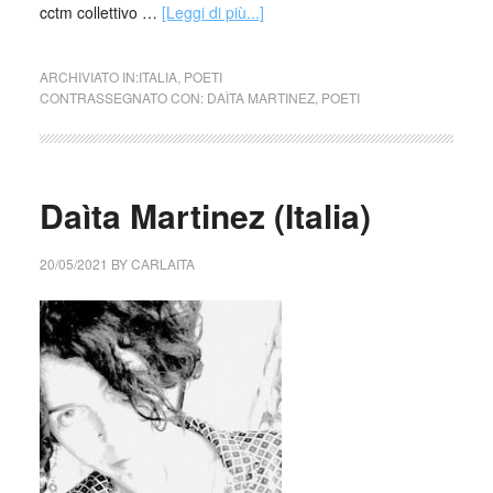
cctm collettivo …
[Leggi di più...]
ARCHIVIATO IN:
ITALIA
,
POETI
CONTRASSEGNATO CON:
DAÌTA MARTINEZ
,
POETI
Daìta Martinez (Italia)
20/05/2021
BY
CARLAITA