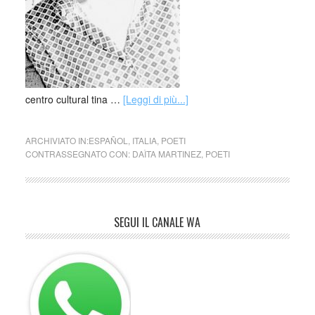
centro cultural tina …
[Leggi di più...]
ARCHIVIATO IN:
ESPAÑOL
,
ITALIA
,
POETI
CONTRASSEGNATO CON:
DAÌTA MARTINEZ
,
POETI
SEGUI IL CANALE WA