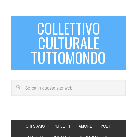
COLLETTIVO
CULTURALE
TUTTOMONDO
CHI SIAMO
PIÙ LETTI
AMORE
POETI
PITTURA
CONTATTI
PRIVACY POLICY