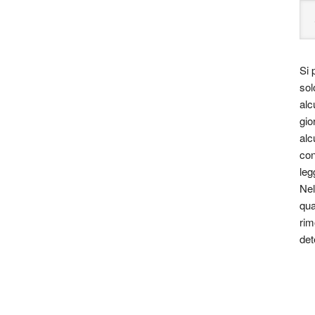
Si 
sol
alc
gio
alc
con
leg
Nel
qua
rim
det