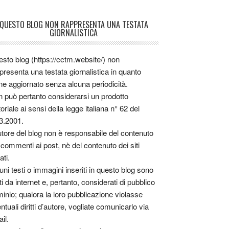
QUESTO BLOG NON RAPPRESENTA UNA TESTATA
GIORNALISTICA
sto blog (https://cctm.website/) non
presenta una testata giornalistica in quanto
ne aggiornato senza alcuna periodicità.
 può pertanto considerarsi un prodotto
toriale ai sensi della legge italiana n° 62 del
3.2001.
utore del blog non è responsabile del contenuto
 commenti ai post, nè del contenuto dei siti
ati.
uni testi o immagini inseriti in questo blog sono
tti da internet e, pertanto, considerati di pubblico
inio; qualora la loro pubblicazione violasse
ntuali diritti d’autore, vogliate comunicarlo via
il.