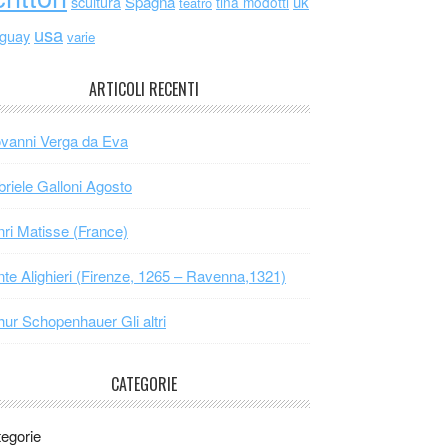
scultura
Spagna
uk
tina modotti
teatro
usa
uguay
varie
ARTICOLI RECENTI
vanni Verga da Eva
riele Galloni Agosto
ri Matisse (France)
te Alighieri (Firenze, 1265 – Ravenna,1321)
hur Schopenhauer Gli altri
CATEGORIE
egorie