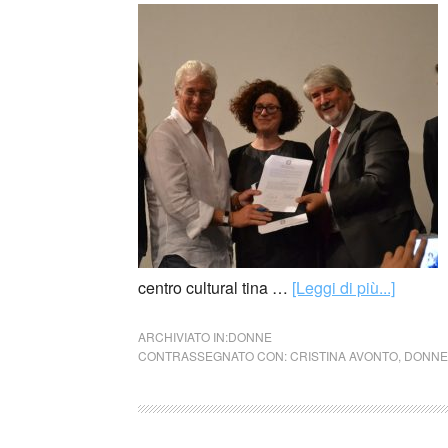
centro cultural tina …
[Leggi di più...]
ARCHIVIATO IN:
DONNE
CONTRASSEGNATO CON:
CRISTINA AVONTO
,
DONNE