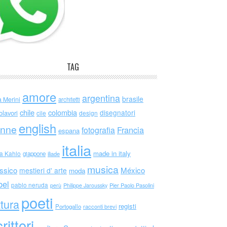
TAG
amore
argentina
brasile
a Merini
architetti
chile
colombia
disegnatori
olavori
cile
design
english
nne
Francia
fotografia
espana
italia
made in italy
da Kahlo
giappone
iliade
musica
ssico
México
mestieri d' arte
moda
bel
pablo neruda
perù
Philippe Jaroussky
Pier Paolo Pasolini
poeti
ttura
registi
Portogallo
racconti brevi
rittori