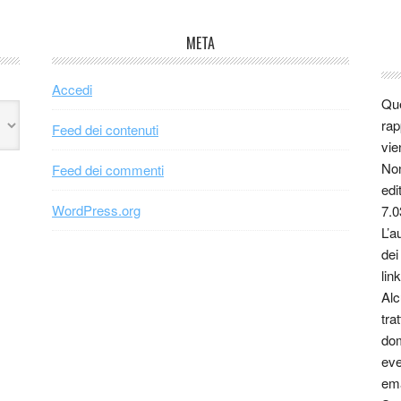
META
Accedi
Que
rap
Feed dei contenuti
vie
Non
Feed dei commenti
edi
WordPress.org
7.0
L’a
dei
link
Alc
tra
dom
eve
ema