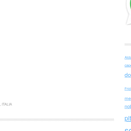
Ald
cap
do
Fri
me
,
ITALIA
no
pi
sc